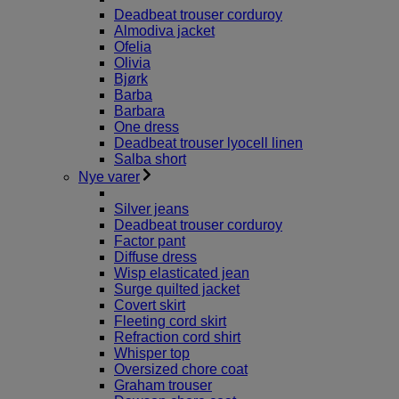
Deadbeat trouser corduroy
Almodiva jacket
Ofelia
Olivia
Bjørk
Barba
Barbara
One dress
Deadbeat trouser lyocell linen
Salba short
Nye varer
Silver jeans
Deadbeat trouser corduroy
Factor pant
Diffuse dress
Wisp elasticated jean
Surge quilted jacket
Covert skirt
Fleeting cord skirt
Refraction cord shirt
Whisper top
Oversized chore coat
Graham trouser