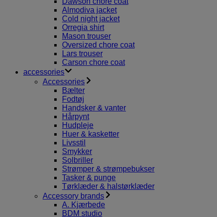
Dawson chore coat
Almodiva jacket
Cold night jacket
Orregia shirt
Mason trouser
Oversized chore coat
Lars trouser
Carson chore coat
accessories
Accessories
Bælter
Fodtøj
Handsker & vanter
Hårpynt
Hudpleje
Huer & kasketter
Livsstil
Smykker
Solbriller
Strømper & strømpebukser
Tasker & punge
Tørklæder & halstørklæder
Accessory brands
A. Kjærbede
BDM studio