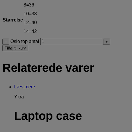
8=36
10=38
Størrelse
12=40
14=42
Oslo top antal
–
+
Tilføj til kurv
Relaterede varer
Læs mere
Ykra
Laptop case