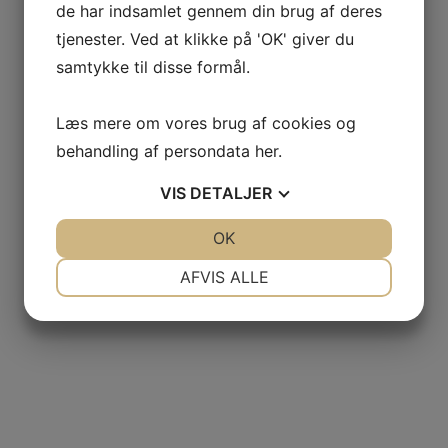
de har indsamlet gennem din brug af deres
tjenester. Ved at klikke på 'OK' giver du
samtykke til disse formål.
Læs mere om vores brug af cookies og
behandling af persondata
her
.
VIS
DETALJER
JA
NEJ
OK
JA
NEJ
NØDVENDIGE
PRÆFERENCER
AFVIS ALLE
JA
NEJ
JA
NEJ
MARKETING
STATISTIK