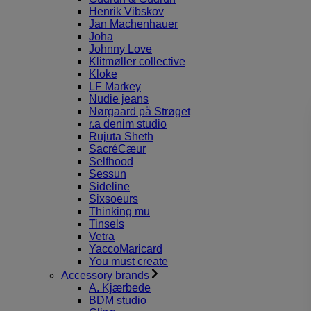
Henrik Vibskov
Jan Machenhauer
Joha
Johnny Love
Klitmøller collective
Kloke
LF Markey
Nudie jeans
Nørgaard på Strøget
r.a denim studio
Rujuta Sheth
SacréCæur
Selfhood
Sessun
Sideline
Sixsoeurs
Thinking mu
Tinsels
Vetra
YaccoMaricard
You must create
Accessory brands
A. Kjærbede
BDM studio