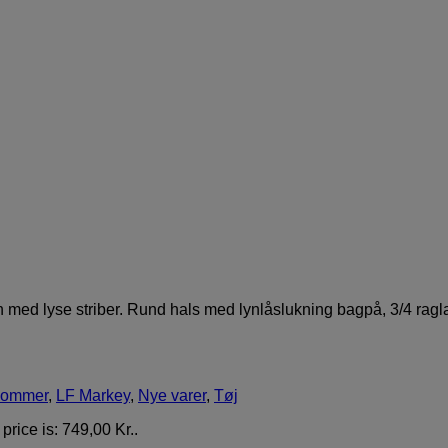
øn med lyse striber. Rund hals med lynlåslukning bagpå, 3/4 rag
 sommer
,
LF Markey
,
Nye varer
,
Tøj
price is: 749,00 Kr..