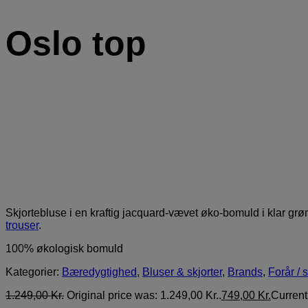
Oslo top
Skjortebluse i en kraftig jacquard-vævet øko-bomuld i klar gr
trouser
.
100% økologisk bomuld
Kategorier:
Bæredygtighed
,
Bluser & skjorter
,
Brands
,
Forår /
1.249,00
Kr.
Original price was: 1.249,00 Kr..
749,00
Kr.
Current 