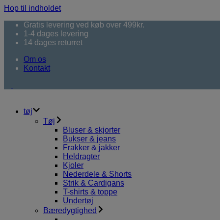
Hop til indholdet
Gratis levering ved køb over 499kr.
1-4 dages levering
14 dages returret
Om os
Kontakt
tøj
Tøj
Bluser & skjorter
Bukser & jeans
Frakker & jakker
Heldragter
Kjoler
Nederdele & Shorts
Strik & Cardigans
T-shirts & toppe
Undertøj
Bæredygtighed