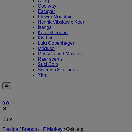
Clinq
Coolway
Escuyer
Flower Mountain
Henrik Vibskov x Keen
Isangs
Kate Sheridan
KiviLai
Lulu Copenhagen
Méduse
Mussels and Muscles
Raer scents
Susi Cala
Swedish Stockings
Ykra
0
0
Kurv
Forside
/
Brands
/
LF Markey
/
Oslo top