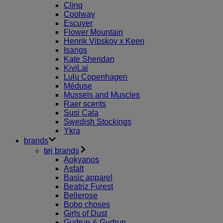
Clinq
Coolway
Escuyer
Flower Mountain
Henrik Vibskov x Keen
Isangs
Kate Sheridan
KiviLai
Lulu Copenhagen
Méduse
Mussels and Muscles
Raer scents
Susi Cala
Swedish Stockings
Ykra
brands
tøj brands
Aokyanos
Asfalt
Basic apparel
Beatriz Furest
Bellerose
Bobo choses
Girls of Dust
Gudrun & Gudrun