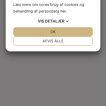
Original
265,00
Kr.
450,00
Kr.
Læs mere om vores brug af cookies og
Current
price
149,00
Kr.
price
was:
is:
265,00 Kr..
behandling af persondata
her
.
149,00 Kr..
VIS
DETALJER
JA
NEJ
OK
JA
NEJ
NØDVENDIGE
PRÆFERENCER
AFVIS ALLE
JA
NEJ
JA
NEJ
MARKETING
STATISTIK