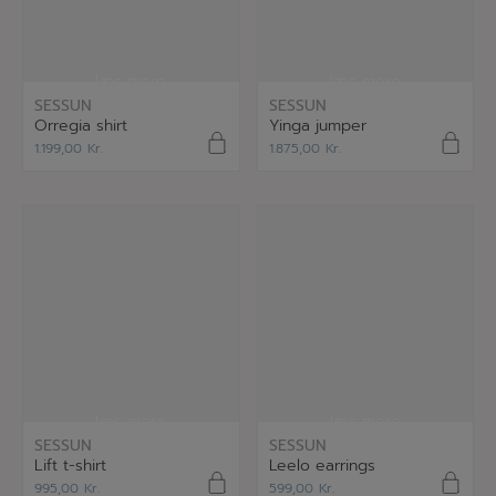
læs mere
læs mere
SESSUN
SESSUN
Orregia shirt
Yinga jumper
1.199,00
Kr.
1.875,00
Kr.
læs mere
læs mere
SESSUN
SESSUN
Lift t-shirt
Leelo earrings
995,00
Kr.
599,00
Kr.