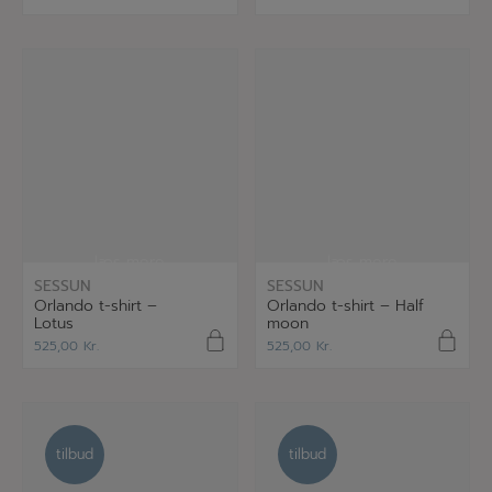
læs mere
læs mere
SESSUN
SESSUN
Orlando t-shirt –
Orlando t-shirt – Half
Lotus
moon
525,00
Kr.
525,00
Kr.
tilbud
tilbud
tilbud
tilbud