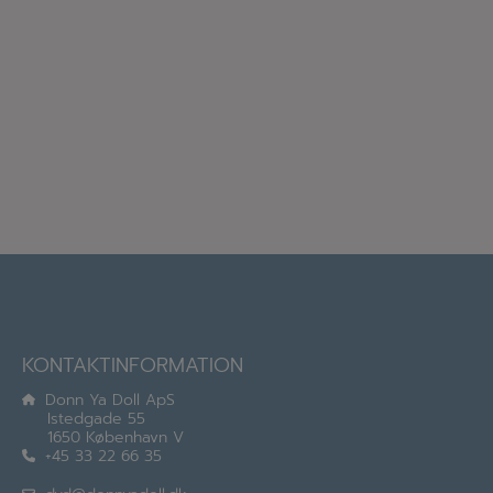
KONTAKTINFORMATION
Donn Ya Doll ApS
Istedgade 55
1650 København V
+45 33 22 66 35