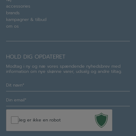
accessories
brands
kampagner & tilbud
om os
HOLD DIG OPDATERET
Modtag i ny og næ vores spændende nyhedsbrev med
information om nye skønne varer, udsalg og andre tiltag.
Navn
(Required)
E-
mail
(Required)
Jeg er ikke en robot