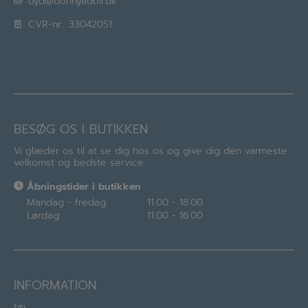
dyd@donnyadoll.dk
CVR-nr.: 33042051
BESØG OS I BUTIKKEN
Vi glæder os til at se dig hos os og give dig den varmeste
velkomst og bedste service.
Åbningstider i butikken
Mandag - fredag:
11.00 - 18.00
Lørdag:
11.00 - 16.00
INFORMATION
tøj