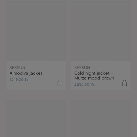
læs mere
læs mere
SESSUN
SESSUN
Almodiva jacket
Cold night jacket –
Murza mood brown
1.549,00
Kr.
2.295,00
Kr.