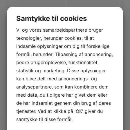
Samtykke til cookies
læs mere
læs mere
SESSUN
SESSUN
Vi og vores samarbejdspartnere bruger
Camille sleeveless
Dazik shirt
shirt
Original
1.245,00
Kr.
teknologier, herunder cookies, til at
Current
price
699,00
Kr.
Original
1.125,00
Kr.
price
was:
Current
price
899,00
Kr.
is:
1.245,00 Kr..
indsamle oplysninger om dig til forskellige
price
was:
699,00 Kr..
is:
1.125,00 Kr..
899,00 Kr..
formål, herunder: Tilpasning af annoncering,
bedre brugeroplevelse, funktionalitet,
statistik og marketing. Disse oplysninger
tilbud
tilbud
kan blive delt med annoncerings- og
analysepartnere, som kan kombinere dem
med data, du tidligere har givet dem eller
de har indsamlet gennem din brug af deres
tjenester. Ved at klikke på 'OK' giver du
læs mere
læs mere
samtykke til disse formål.
SESSUN
SESSUN
Zuri cuff earring
Maiao ring