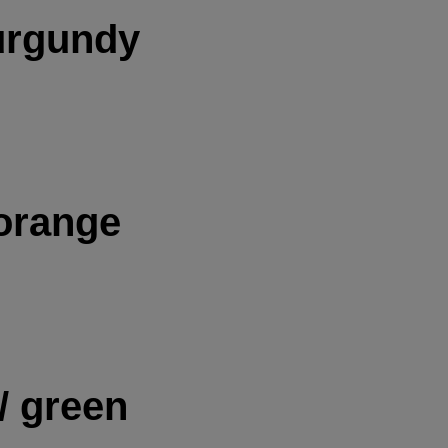
urgundy
 orange
/ green