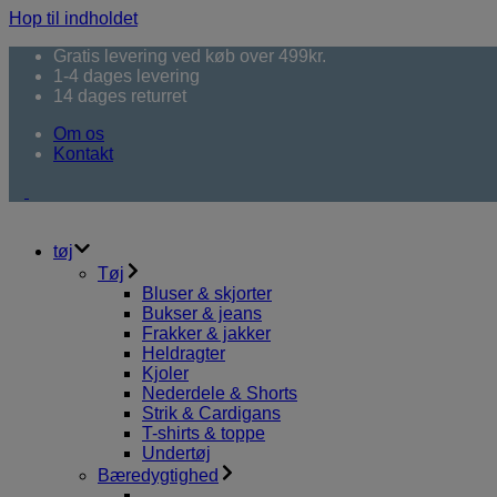
Hop til indholdet
Gratis levering ved køb over 499kr.
1-4 dages levering
14 dages returret
Om os
Kontakt
tøj
Tøj
Bluser & skjorter
Bukser & jeans
Frakker & jakker
Heldragter
Kjoler
Nederdele & Shorts
Strik & Cardigans
T-shirts & toppe
Undertøj
Bæredygtighed