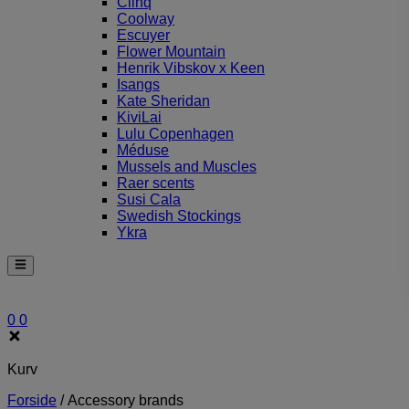
Clinq
Coolway
Escuyer
Flower Mountain
Henrik Vibskov x Keen
Isangs
Kate Sheridan
KiviLai
Lulu Copenhagen
Méduse
Mussels and Muscles
Raer scents
Susi Cala
Swedish Stockings
Ykra
0
0
Kurv
Forside
/
Accessory brands