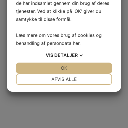
de har indsamlet gennem din brug af deres
tjenester. Ved at klikke på 'OK' giver du
samtykke til disse formål.
Læs mere om vores brug af cookies og
behandling af persondata
her
.
VIS
DETALJER
JA
NEJ
OK
JA
NEJ
NØDVENDIGE
PRÆFERENCER
AFVIS ALLE
JA
NEJ
JA
NEJ
MARKETING
STATISTIK