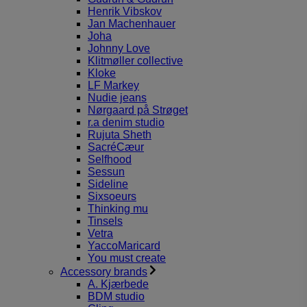
Henrik Vibskov
Jan Machenhauer
Joha
Johnny Love
Klitmøller collective
Kloke
LF Markey
Nudie jeans
Nørgaard på Strøget
r.a denim studio
Rujuta Sheth
SacréCæur
Selfhood
Sessun
Sideline
Sixsoeurs
Thinking mu
Tinsels
Vetra
YaccoMaricard
You must create
Accessory brands
A. Kjærbede
BDM studio