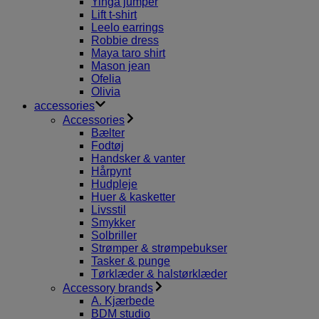
Yinga jumper
Lift t-shirt
Leelo earrings
Robbie dress
Maya taro shirt
Mason jean
Ofelia
Olivia
accessories
Accessories
Bælter
Fodtøj
Handsker & vanter
Hårpynt
Hudpleje
Huer & kasketter
Livsstil
Smykker
Solbriller
Strømper & strømpebukser
Tasker & punge
Tørklæder & halstørklæder
Accessory brands
A. Kjærbede
BDM studio