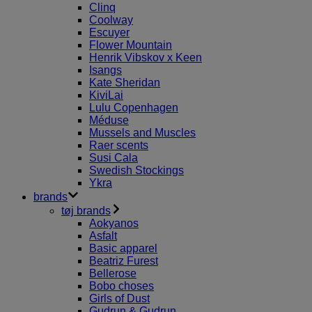
Clinq
Coolway
Escuyer
Flower Mountain
Henrik Vibskov x Keen
Isangs
Kate Sheridan
KiviLai
Lulu Copenhagen
Méduse
Mussels and Muscles
Raer scents
Susi Cala
Swedish Stockings
Ykra
brands
tøj brands
Aokyanos
Asfalt
Basic apparel
Beatriz Furest
Bellerose
Bobo choses
Girls of Dust
Gudrun & Gudrun