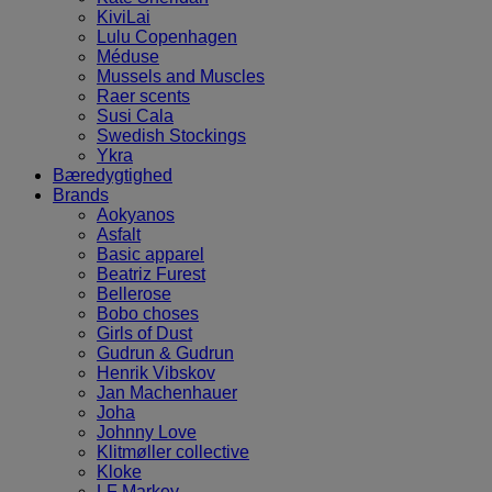
KiviLai
Lulu Copenhagen
Méduse
Mussels and Muscles
Raer scents
Susi Cala
Swedish Stockings
Ykra
Bæredygtighed
Brands
Aokyanos
Asfalt
Basic apparel
Beatriz Furest
Bellerose
Bobo choses
Girls of Dust
Gudrun & Gudrun
Henrik Vibskov
Jan Machenhauer
Joha
Johnny Love
Klitmøller collective
Kloke
LF Markey