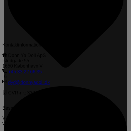
Kontaktinformation
Donn Ya Doll ApS
Istedgade 55
1650 København V
+45 33 22 66 35
6
dyd@donnyadoll.dk
CVR-nr.: 33042051
Besøg os i butikken
Vi glæder os til at se dig hos os og give dig den varmeste
velkomst og bedste service.