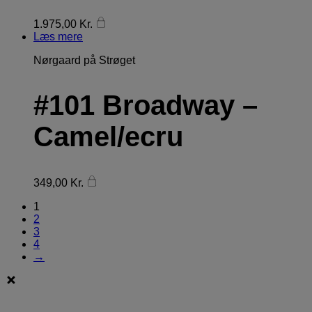
1.975,00
Kr.
Læs mere
Nørgaard på Strøget
#101 Broadway –
Camel/ecru
349,00
Kr.
1
2
3
4
→