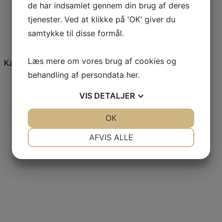
Kjoler
de har indsamlet gennem din brug af deres
Nederdele & Shorts
tjenester. Ved at klikke på 'OK' giver du
Strik & Cardigans
T-shirts & toppe
samtykke til disse formål.
Undertøj
Udsalg
Læs mere om vores brug af cookies og
Kategorier
behandling af persondata
her
.
VIS
DETALJER
FØLG DONN YA DOLL
JA
NEJ
OK
JA
NEJ
PÅ INSTAGRAM
NØDVENDIGE
PRÆFERENCER
AFVIS ALLE
JA
NEJ
JA
NEJ
MARKETING
STATISTIK