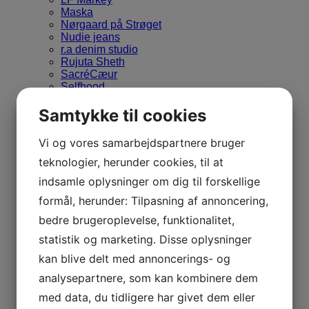
Maska
Nørgaard på Strøget
Nudie jeans
r.a denim studio
Rujuta Sheth
SacréCæur
Selfhood
Sessun
Samtykke til cookies
Sideline
Sixsoeurs
Thinking mu
Vi og vores samarbejdspartnere bruger
Tinsels
teknologier, herunder cookies, til at
Vetra
YaccoMaricard
indsamle oplysninger om dig til forskellige
You must create
Donn Ya Doll’s udvalgte
formål, herunder: Tilpasning af annoncering,
Efterår / vinter
bedre brugeroplevelse, funktionalitet,
Forår / sommer
Nye varer
statistik og marketing. Disse oplysninger
Tøj
kan blive delt med annoncerings- og
Bluser & skjorter
Bukser & jeans
analysepartnere, som kan kombinere dem
Frakker & jakker
med data, du tidligere har givet dem eller
Heldragter