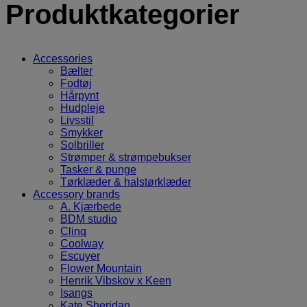
Produktkategorier
Accessories
Bælter
Fodtøj
Hårpynt
Hudpleje
Livsstil
Smykker
Solbriller
Strømper & strømpebukser
Tasker & punge
Tørklæder & halstørklæder
Accessory brands
A. Kjærbede
BDM studio
Clinq
Coolway
Escuyer
Flower Mountain
Henrik Vibskov x Keen
Isangs
Kate Sheridan