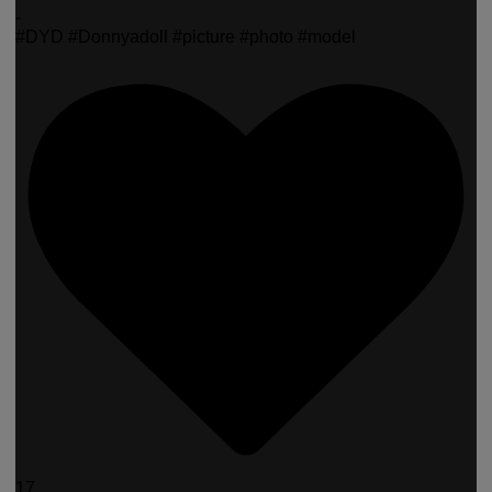
-
#DYD #Donnyadoll #picture #photo #model
17