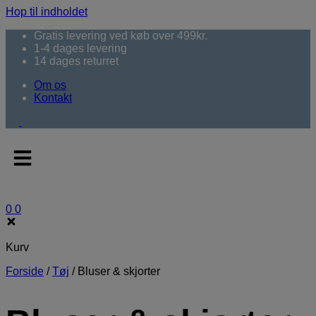
Hop til indholdet
Gratis levering ved køb over 499kr.
1-4 dages levering
14 dages returret
Om os
Kontakt
0
0
Kurv
Forside
/
Tøj
/
Bluser & skjorter