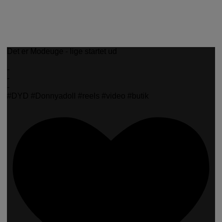
Det er Modeuge - lige startet ud
-
-
-
#DYD #Donnyadoll #reels #video #butik