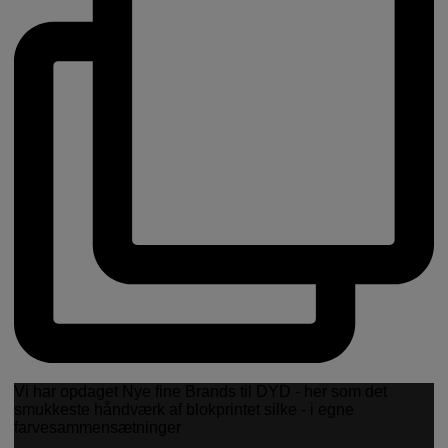
Vi har opdaget Nye fine Brands til DYD - her som det
smukkeste håndværk af blokprintet silke - i egne
farvesammensætninger