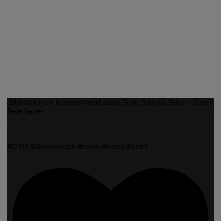
@lfmarkey er kommet med disse Seje Sæt på Stine - fåes i
flere farver
-
-
#DYD #Donnyadoll #reels #video #butik