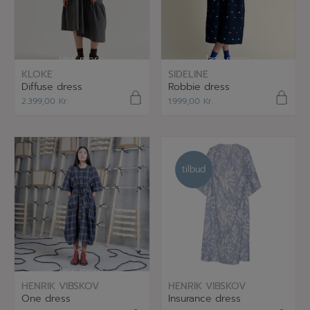
læs mere
læs mere
KLOKE
SIDELINE
Diffuse dress
Robbie dress
2.399,00
Kr.
1.999,00
Kr.
tilbud
tilbud
læs mere
læs mere
HENRIK VIBSKOV
HENRIK VIBSKOV
One dress
Insurance dress