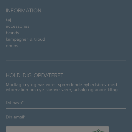
INFORMATION
tøj
accessories
brands
kampagner & tilbud
om os
HOLD DIG OPDATERET
Modtag i ny og næ vores spændende nyhedsbrev med
information om nye skønne varer, udsalg og andre tiltag.
Navn
(Required)
E-
mail
(Required)