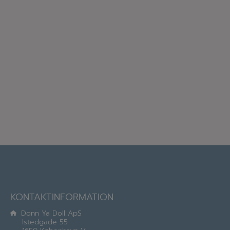
KONTAKTINFORMATION
Donn Ya Doll ApS
Istedgade 55