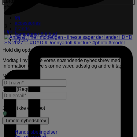
Lørdag:
11.00 - 16.00
Information
tøj
accessories
3
brands
Open
kampagner & tilbud
om os
Hold dig opdateret
Modtag i ny og næ vores spændende nyhedsbrev med
information om nye skønne varer, udsalg og andre tiltag.
Navn
(Required)
E-mail
(Required)
Jeg er ikke en robot
Handelsbetingelser