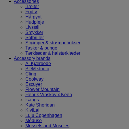
Accessories
Bælter
Fodtøj
Hårpynt
Hudpleje
Livsstil
Smykker
Solbriller
Strømper & strømpebukser
Tasker & punge
Tørklæder & halstørklæder
Accessory brands
A. Kjærbede
BDM studio
Clinq
Coolway
Escuyer
Flower Mountain
Henrik Vibskov x Keen
Isangs
Kate Sheridan
KiviLai
Lulu Copenhagen
Méduse
Mussels and Muscles