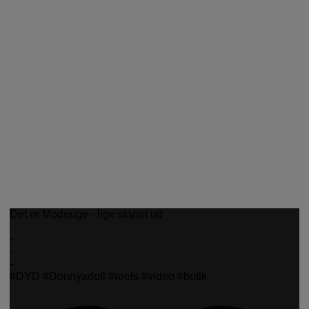
Det er Modeuge - lige startet ud
-
-
-
#DYD #Donnyadoll #reels #video #butik