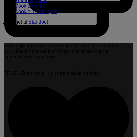
Privatlivspolitik
Cookie-politik
Cookie indstillinger
Designet af
Standout
Vi har opdaget Nye fine Brands til DYD - her som det
smukkeste håndværk af blokprintet silke - i egne
farvesammensætninger
-
#DYD #Donnyadoll #picture #photo #model