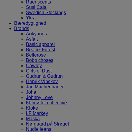
Raer scents
Susi Cala
Swedish Stockings
Ykra
Bæredygtighed
Brands
Aokyanos
Asfalt
Basic apparel
Beatriz Furest
Bellerose
Bobo choses
Cawley
Girls of Dust
Gudrun & Gudrun
Henrik Vibskov
Jan Machenhauer
Joha
Johnny Love
Klitmøller collective
Kloke
LF Markey
Maska
Nørgaard på Strøget
Nudie jeans