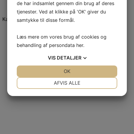
de har indsamlet gennem din brug af deres
Undertøj
Udsalg
tjenester. Ved at klikke på 'OK' giver du
Kategorier
samtykke til disse formål.
Læs mere om vores brug af cookies og
FØLG DONN YA DOLL
behandling af persondata
her
.
PÅ INSTAGRAM
VIS
DETALJER
JA
NEJ
OK
JA
NEJ
NØDVENDIGE
PRÆFERENCER
AFVIS ALLE
JA
NEJ
JA
NEJ
MARKETING
STATISTIK