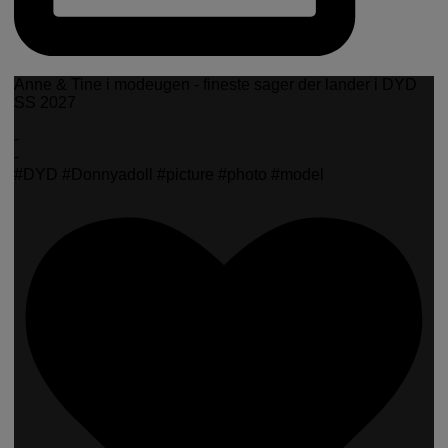
Anne & Tine i modeugen - fineste sager der lander i DYD
SS 2027
-
-
#DYD #Donnyadoll #picture #photo #model