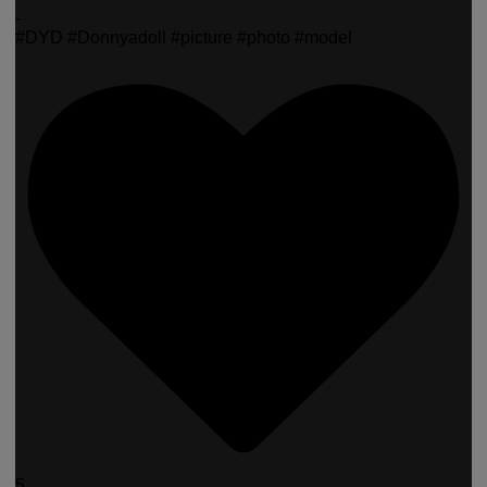
-
#DYD #Donnyadoll #picture #photo #model
5