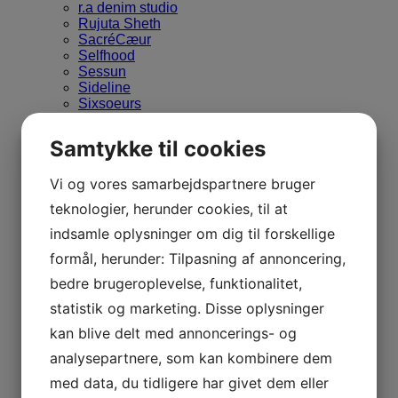
r.a denim studio
Rujuta Sheth
SacréCæur
Selfhood
Sessun
Sideline
Sixsoeurs
Thinking mu
Tinsels
Samtykke til cookies
Vetra
YaccoMaricard
Vi og vores samarbejdspartnere bruger
You must create
Donn Ya Doll’s udvalgte
teknologier, herunder cookies, til at
Efterår / vinter
Forår / sommer
indsamle oplysninger om dig til forskellige
Nye varer
formål, herunder: Tilpasning af annoncering,
Tøj
Bluser & skjorter
bedre brugeroplevelse, funktionalitet,
Bukser & jeans
statistik og marketing. Disse oplysninger
Frakker & jakker
Heldragter
kan blive delt med annoncerings- og
Kjoler
analysepartnere, som kan kombinere dem
Nederdele & Shorts
Strik & Cardigans
med data, du tidligere har givet dem eller
T-shirts & toppe