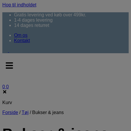
Hop til indholdet
Gratis levering ved køb over 499kr.
1-4 dages levering
14 dages returret
Om os
Kontakt
0
0
Kurv
Forside
/
Tøj
/
Bukser & jeans