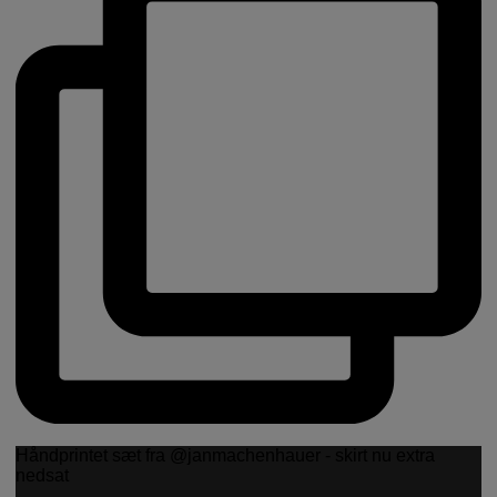
Håndprintet sæt fra @janmachenhauer - skirt nu extra
nedsat