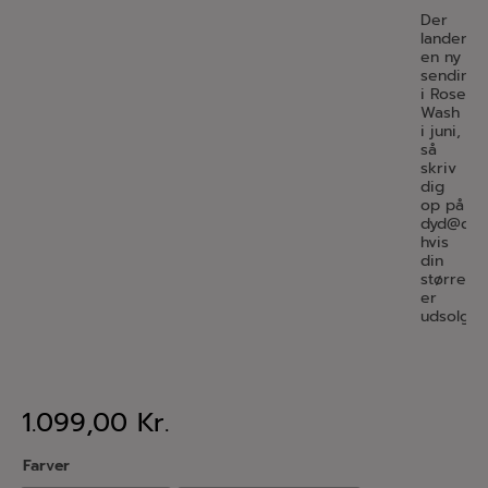
Der
lander
en ny
sending
i Rose
Wash
i juni,
så
skriv
dig
op på
dyd@donn
hvis
din
størrelse
er
udsolgt.
1.099,00
Kr.
Farver