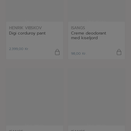
læs mere
læs mere
HENRIK VIBSKOV
ISANGS
Digi corduroy pant
Creme deodorant
med kiseljord
2.399,00
Kr.
98,00
Kr.
læs mere
læs mere