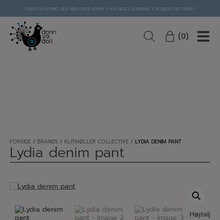
Hop
GRATIS LEVERING VED KØB OVER 499KR.
1-4 DAGES LEVERING
14 DAGES RETURRET
til
indholdet
0
FORSIDE
/
BRANDS
/
KLITMØLLER COLLECTIVE
/
LYDIA DENIM PANT
Lydia denim pant
Højtalje