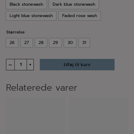
Black stonewash
Dark blue stonewash
Light blue stonewash
Faded rose wash
Størrelse
26
27
28
29
30
31
Lydia
–
+
tilføj til kurv
denim
pant
antal
Relaterede varer