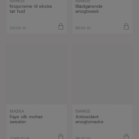
ISANGS
ISANGS
Kropcreme til ekstra
Blødgørende
tør hud
ansigtsvask
129,00
Kr.
89,00
Kr.
læs mere
læs mere
MASKA
ISANGS
Faye silk mohair
Antioxidant
sweater
ansigtsmaske
2.549,00
Kr.
98,00
Kr.