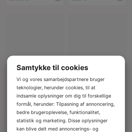
Samtykke til cookies
læs mere
læs mere
ISANGS
KATE SHERIDAN
Vi og vores samarbejdspartnere bruger
Ansigtscreme med
Petrol orbed pop
teknologier, herunder cookies, til at
havtorn
bag
indsamle oplysninger om dig til forskellige
formål, herunder: Tilpasning af annoncering,
108,00
Kr.
1.579,00
Kr.
bedre brugeroplevelse, funktionalitet,
statistik og marketing. Disse oplysninger
kan blive delt med annoncerings- og