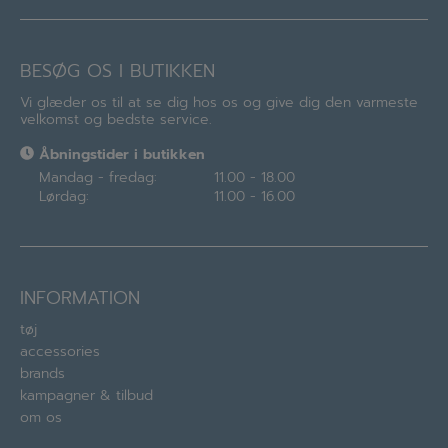
BESØG OS I BUTIKKEN
Vi glæder os til at se dig hos os og give dig den varmeste
velkomst og bedste service.
Åbningstider i butikken
Mandag - fredag:
11.00 - 18.00
Lørdag:
11.00 - 16.00
INFORMATION
tøj
accessories
brands
kampagner & tilbud
om os