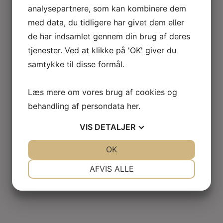
analysepartnere, som kan kombinere dem
med data, du tidligere har givet dem eller
de har indsamlet gennem din brug af deres
tjenester. Ved at klikke på 'OK' giver du
samtykke til disse formål.
Læs mere om vores brug af cookies og
behandling af persondata
her
.
VIS
DETALJER
JA
NEJ
OK
JA
NEJ
NØDVENDIGE
PRÆFERENCER
AFVIS ALLE
JA
NEJ
JA
NEJ
MARKETING
STATISTIK