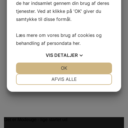
de har indsamlet gennem din brug af deres
tjenester. Ved at klikke på 'OK' giver du
samtykke til disse formål.
Læs mere om vores brug af cookies og
behandling af persondata
her
.
VIS
DETALJER
JA
NEJ
OK
JA
NEJ
NØDVENDIGE
PRÆFERENCER
AFVIS ALLE
JA
NEJ
JA
NEJ
MARKETING
STATISTIK
Det er Modeuge - lige startet ud