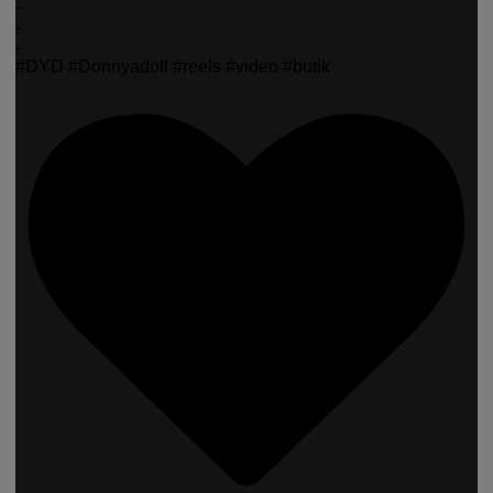
-
-
-
#DYD #Donnyadoll #reels #video #butik