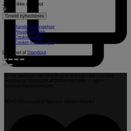
Jeg er ikke en robot
Handelsbetingelser
Privatlivspolitik
Cookie-politik
Cookie indstillinger
Designet af
Standout
Vi har opdaget Nye fine Brands til DYD - her som det
smukkeste håndværk af blokprintet silke - i egne
farvesammensætninger
-
#DYD #Donnyadoll #picture #photo #model