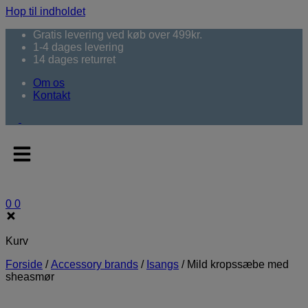
Hop til indholdet
Gratis levering ved køb over 499kr.
1-4 dages levering
14 dages returret
Om os
Kontakt
0
0
Kurv
Forside
/
Accessory brands
/
Isangs
/
Mild kropssæbe med
sheasmør