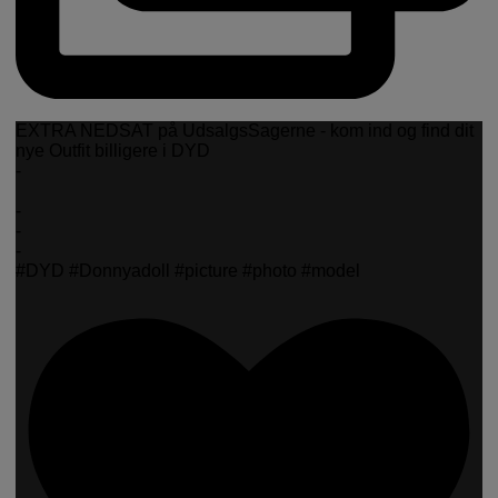
EXTRA NEDSAT på UdsalgsSagerne - kom ind og find dit
nye Outfit billigere i DYD
-
-
-
-
#DYD #Donnyadoll #picture #photo #model