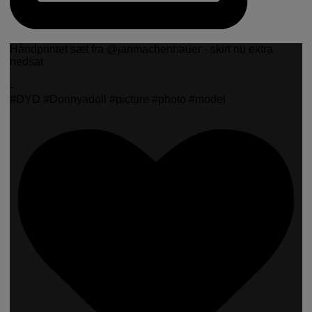
Håndprintet sæt fra @janmachenhauer - skirt nu extra
nedsat
-
#DYD #Donnyadoll #picture #photo #model