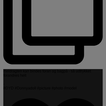
Heldragten kan bindes foran og bagpå - så udtrykket
forandres helt
-
#DYD #Donnyadoll #picture #photo #model