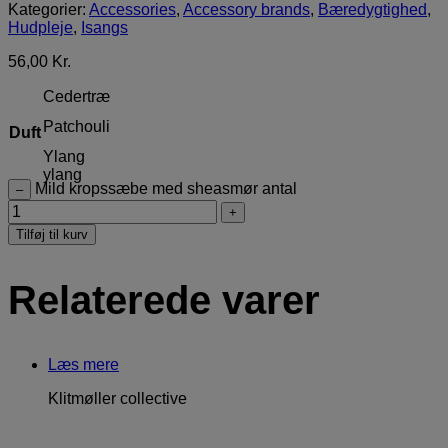
Kategorier:
Accessories
,
Accessory brands
,
Bæredygtighed
,
Hudpleje
,
Isangs
56,00
Kr.
Cedertræ
Patchouli
Duft
Ylang
ylang
Mild kropssæbe med sheasmør antal
–
+
Tilføj til kurv
Relaterede varer
Læs mere
Klitmøller collective