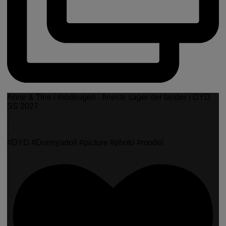
Anne & Tine i modeugen - fineste sager der lander i DYD
SS 2027
-
-
#DYD #Donnyadoll #picture #photo #model