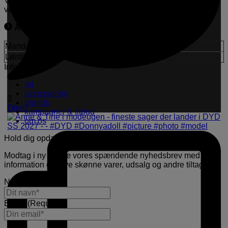
Vi glæder os til at se dig hos os og give dig den varmeste
velkomst og bedste service.
Åbningstider i butikken
Mandag - fredag:
11.00 - 18.00
Lørdag:
11.00 - 16.00
Information
tøj
accessories
3
brands
Open
kampagner & tilbud
om os
Hold dig opdateret
Modtag i ny og næ vores spændende nyhedsbrev med
information om nye skønne varer, udsalg og andre tiltag.
Navn
(Required)
E-mail
(Required)