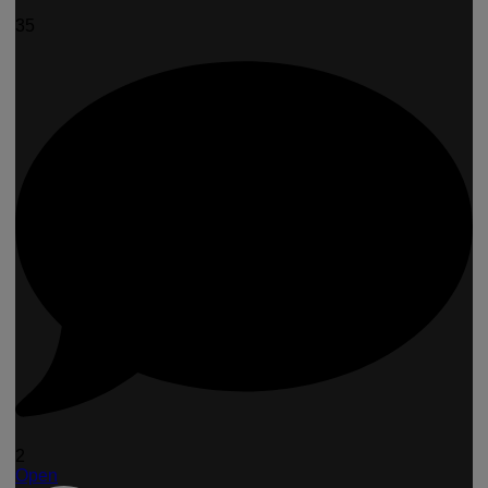
35
2
Open