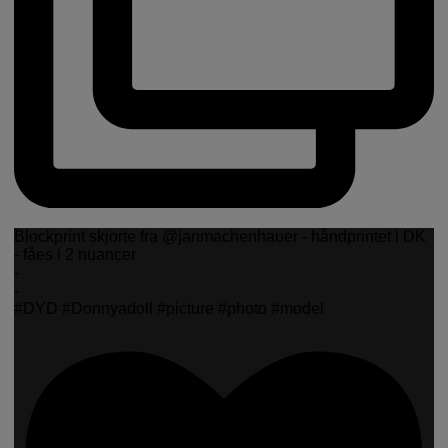
Blockprint skjorte fra @janmachenhauer - håndprintet i DK
- fåes i 2 nuancer
-
-
#DYD #Donnyadoll #picture #photo #model