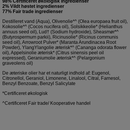
98% Certificeret økologisk ingredienser
2% Vildt høstet ingredienser
77% Fair trade ingredienser
Destilleret vand (Aqua), Olivenolie*^ (Olea europaea fruit oil),
Kokosolie*^ (Cocos nucifera oil), Solsikkeolie* (Helianthus
annuus seed oil), Lud† (Sodium hydroxide), Sheasmør*^
(Butyrospermum parkii), Ricinusolie* (Ricinus communis
seed oil), Arrowroot Pulver* (Maranta Arundinacea Root
Powder), YlangYlangolie æterisk*^ (Cananga odorata flower
oil), Appelsinolie æterisk* (Citrus sinensis peel oil
expressed), Geraniumolie æterisk*^ (Pelargonium
graveolens oil)
De æteriske olier har et naturligt indhold af: Eugenol,
Citronellol, Geraniol, Limonene, Linalool, Citral, Farnesol,
Benzyl Benzoate, Benzyl Salicylate
*Certificeret økologisk
^Certificeret Fair trade/ Kooperative handel