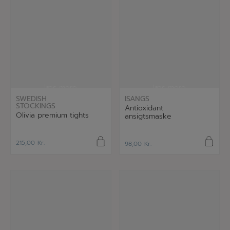
læs mere
læs mere
SWEDISH
ISANGS
STOCKINGS
Antioxidant
Olivia premium tights
ansigtsmaske
215,00
Kr.
98,00
Kr.