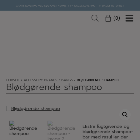
Hop
GRATIS LEVERING VED KØB OVER 499KR.
1-4 DAGES LEVERING
14 DAGES RETURRET
til
indholdet
0
FORSIDE
/
ACCESSORY BRANDS
/
ISANGS
/
BLØDGØRENDE SHAMPOO
Blødgørende shampoo
Ekstra fugtgivende og
blødgørende shampoo-
bar med rasul ler der