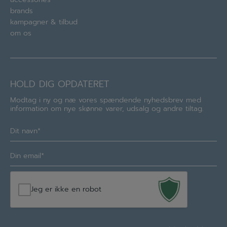
brands
kampagner & tilbud
om os
HOLD DIG OPDATERET
Modtag i ny og næ vores spændende nyhedsbrev med
information om nye skønne varer, udsalg og andre tiltag.
Navn
(Required)
E-
mail
(Required)
Jeg er ikke en robot