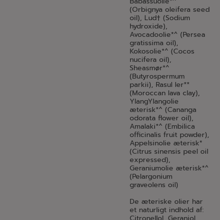
Babassuolie*^
(Orbignya oleifera seed
oil), Lud† (Sodium
hydroxide),
Avocadoolie*^ (Persea
gratissima oil),
Kokosolie*^ (Cocos
nucifera oil),
Sheasmør*^
(Butyrospermum
parkii), Rasul ler**
(Moroccan lava clay),
YlangYlangolie
æterisk*^ (Cananga
odorata flower oil),
Amalaki*^ (Embilica
officinalis fruit powder),
Appelsinolie æterisk*
(Citrus sinensis peel oil
expressed),
Geraniumolie æterisk*^
(Pelargonium
graveolens oil)
De æteriske olier har
et naturligt indhold af:
Citronellol, Geraniol,