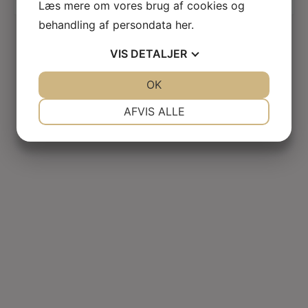
1.579,00
Kr.
Læs mere om vores brug af cookies og
behandling af persondata
her
.
VIS
DETALJER
JA
NEJ
OK
JA
NEJ
NØDVENDIGE
PRÆFERENCER
AFVIS ALLE
JA
NEJ
JA
NEJ
MARKETING
STATISTIK