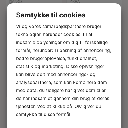
ISANGS
YKRA
Kropcreme til ekstra
Fanny pack
tør hud
Samtykke til cookies
499,00
Kr.
Vi og vores samarbejdspartnere bruger
129,00
Kr.
teknologier, herunder cookies, til at
indsamle oplysninger om dig til forskellige
formål, herunder: Tilpasning af annoncering,
bedre brugeroplevelse, funktionalitet,
statistik og marketing. Disse oplysninger
kan blive delt med annoncerings- og
analysepartnere, som kan kombinere dem
med data, du tidligere har givet dem eller
læs mere
læs mere
de har indsamlet gennem din brug af deres
KATE SHERIDAN
ISANGS
tjenester. Ved at klikke på 'OK' giver du
Petrol orbed pop
Plejende kropsolie
bag
samtykke til disse formål.
198,00
Kr.