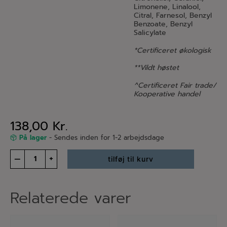
Limonene, Linalool,
Citral, Farnesol, Benzyl
Benzoate, Benzyl
Salicylate
*Certificeret økologisk
**Vildt høstet
^Certificeret Fair trade/
Kooperative handel
138,00
Kr.
På lager
- Sendes inden for 1-2 arbejdsdage
Blødgørende
–
+
tilføj til kurv
shampoo
antal
Relaterede varer