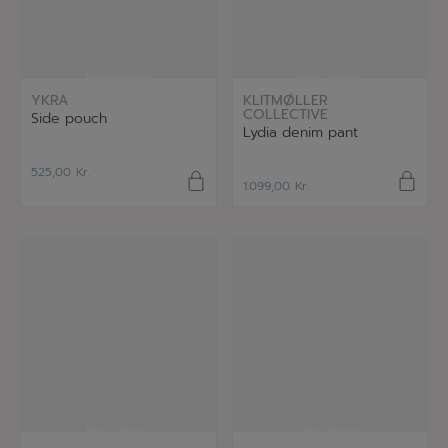
læs mere
læs mere
YKRA
KLITMØLLER
COLLECTIVE
Side pouch
Lydia denim pant
525,00
Kr.
1.099,00
Kr.
læs mere
læs mere