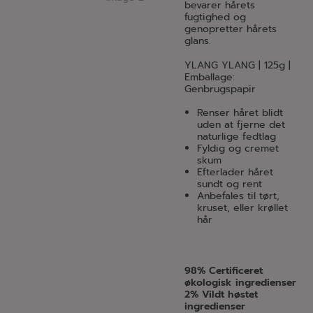
bevarer hårets
fugtighed og
genopretter hårets
glans.
YLANG YLANG | 125g |
Emballage:
Genbrugspapir
Renser håret blidt
uden at fjerne det
naturlige fedtlag
Fyldig og cremet
skum
Efterlader håret
sundt og rent
Anbefales til tørt,
kruset, eller krøllet
hår
98% Certificeret
økologisk ingredienser
2% Vildt høstet
ingredienser