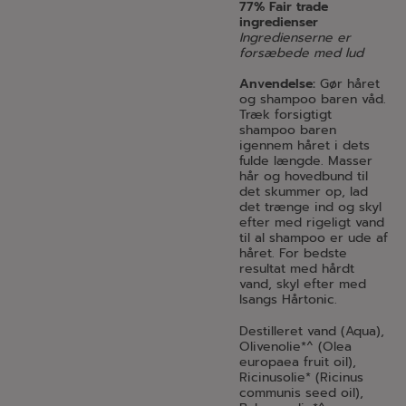
77% Fair trade
ingredienser
Ingredienserne er
forsæbede med lud
Anvendelse:
Gør håret
og shampoo baren våd.
Træk forsigtigt
shampoo baren
igennem håret i dets
fulde længde. Masser
hår og hovedbund til
det skummer op, lad
det trænge ind og skyl
efter med rigeligt vand
til al shampoo er ude af
håret. For bedste
resultat med hårdt
vand, skyl efter med
Isangs Hårtonic.
Destilleret vand (Aqua),
Olivenolie*^ (Olea
europaea fruit oil),
Ricinusolie* (Ricinus
communis seed oil),