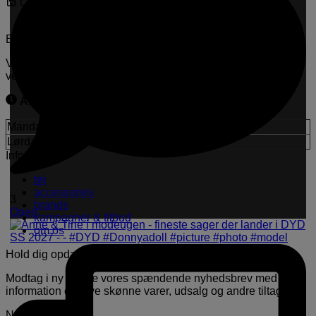
CVR-nr.: 33042051
Besøg os i butikken
Vi glæder os til at se dig hos os og give dig den varmeste
velkomst og bedste service.
Åbningstider i butikken
Mandag - fredag:
11.00 - 18.00
Lørdag:
11.00 - 16.00
Information
tøj
accessories
3
brands
Open
kampagner & tilbud
om os
Hold dig opdateret
Modtag i ny og næ vores spændende nyhedsbrev med
information om nye skønne varer, udsalg og andre tiltag.
Navn
(Required)