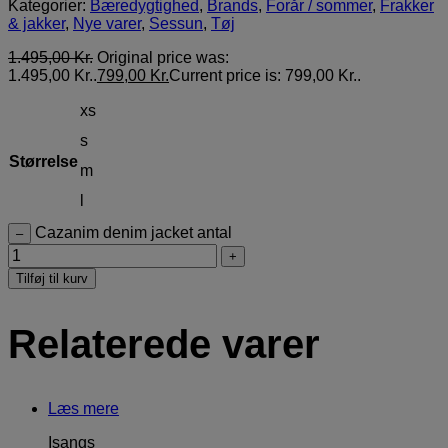
Kategorier:
Bæredygtighed
,
Brands
,
Forår / sommer
,
Frakker
& jakker
,
Nye varer
,
Sessun
,
Tøj
1.495,00
Kr.
Original price was:
1.495,00 Kr..
799,00
Kr.
Current price is: 799,00 Kr..
xs
s
Størrelse
m
l
Cazanim denim jacket antal
–
+
Tilføj til kurv
Relaterede varer
Læs mere
Isangs