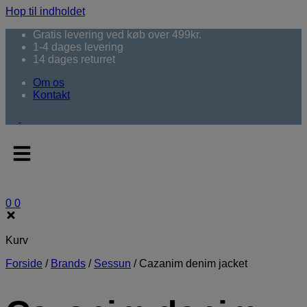
Hop til indholdet
Gratis levering ved køb over 499kr.
1-4 dages levering
14 dages returret
Om os
Kontakt
0
0
Kurv
Forside
/
Brands
/
Sessun
/
Cazanim denim jacket