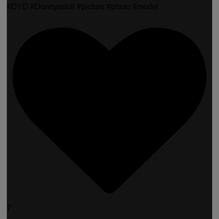
#DYD #Donnyadoll #picture #photo #model
7