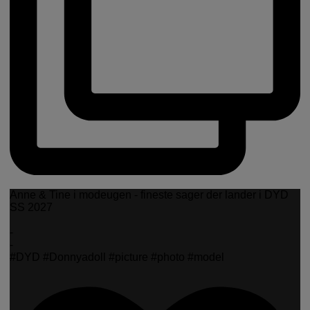
Anne & Tine i modeugen - fineste sager der lander i DYD
SS 2027
-
-
#DYD #Donnyadoll #picture #photo #model