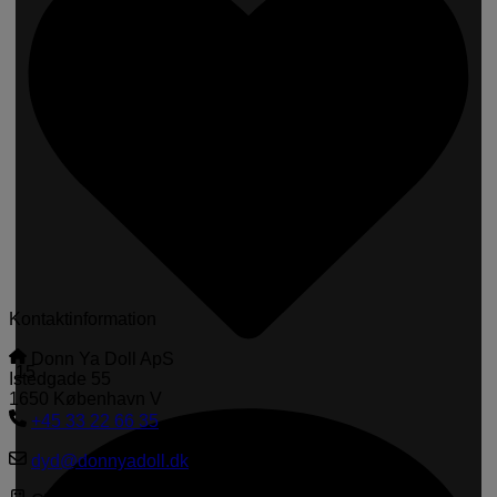
Kontaktinformation
Donn Ya Doll ApS
15
Istedgade 55
1650 København V
+45 33 22 66 35
dyd@donnyadoll.dk