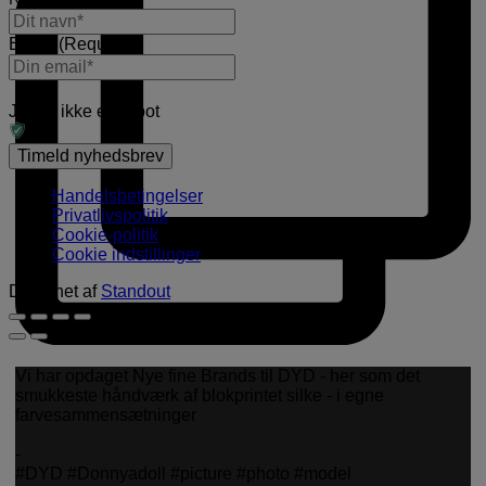
E-mail
(Required)
Jeg er ikke en robot
Handelsbetingelser
Privatlivspolitik
Cookie-politik
Cookie indstillinger
Designet af
Standout
Vi har opdaget Nye fine Brands til DYD - her som det
smukkeste håndværk af blokprintet silke - i egne
farvesammensætninger
-
#DYD #Donnyadoll #picture #photo #model