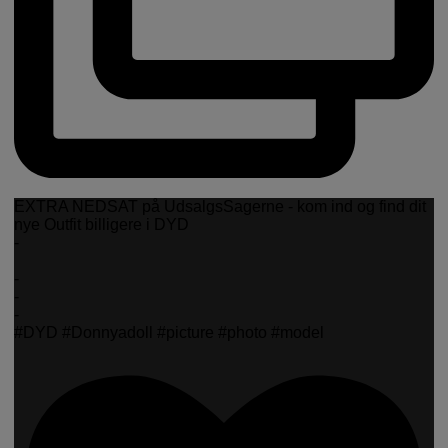
EXTRA NEDSAT på UdsalgsSagerne - kom ind og find dit
nye Outfit billigere i DYD
-
-
-
-
#DYD #Donnyadoll #picture #photo #model