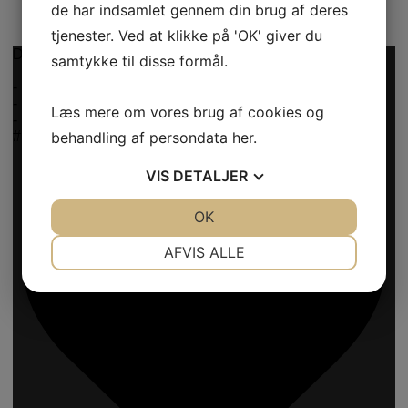
de har indsamlet gennem din brug af deres
tjenester. Ved at klikke på 'OK' giver du
Det er Modeuge - lige startet ud
samtykke til disse formål.
-
-
Læs mere om vores brug af cookies og
-
#DYD #Donnyadoll #reels #video #butik
behandling af persondata
her
.
VIS
DETALJER
JA
NEJ
OK
JA
NEJ
NØDVENDIGE
PRÆFERENCER
AFVIS ALLE
JA
NEJ
JA
NEJ
MARKETING
STATISTIK