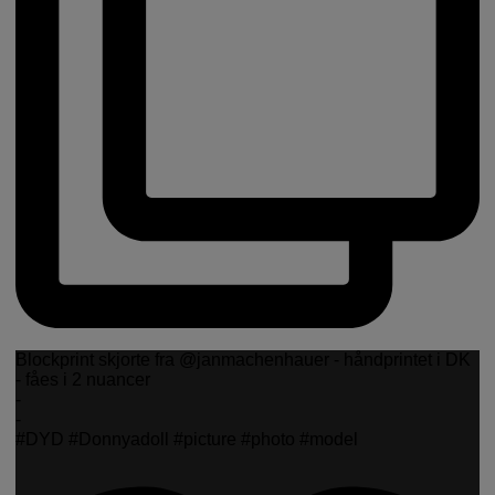
Blockprint skjorte fra @janmachenhauer - håndprintet i DK
- fåes i 2 nuancer
-
-
#DYD #Donnyadoll #picture #photo #model