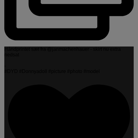
Håndprintet sæt fra @janmachenhauer - skirt nu extra
nedsat
-
#DYD #Donnyadoll #picture #photo #model