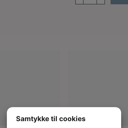
trouser
lyocell
linen
antal
Samtykke til cookies
læs mere
læs mere