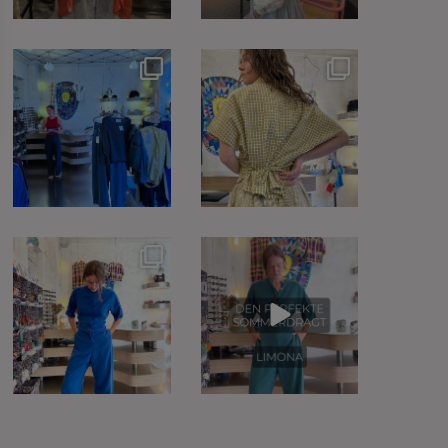
17
2
35
2
EXTRA NEDSAT på
Blockprint skjorte fra
UdsalgsSagerne - kom ind
@janmachenhauer -
...
og find
...
16
2
3
1
Lyocell er fremstillet af
Heldragten fra
træfiber - ofte
...
@klitmollercollective til
1399kr i
...
18
2
6
2