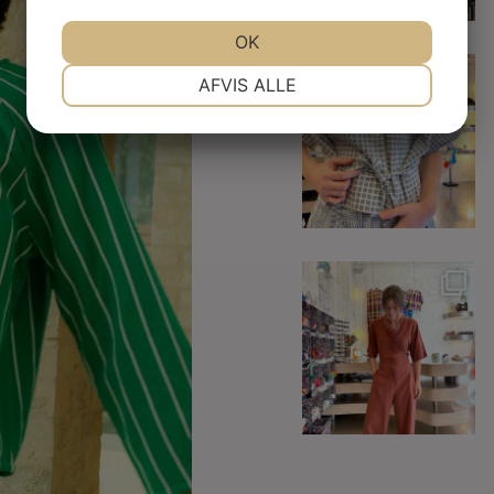
15
3
JA
NEJ
OK
JA
NEJ
NØDVENDIGE
PRÆFERENCER
Håndprintet sæt fra
AFVIS ALLE
@janmachenhauer - skirt
nu
...
JA
NEJ
JA
NEJ
MARKETING
STATISTIK
5
1
Heldragten kan bindes
foran og bagpå - så
...
7
1