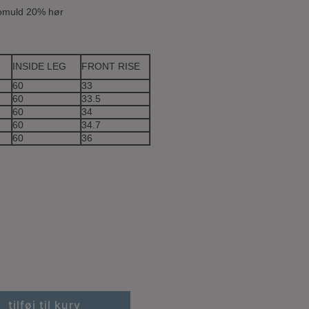
bomuld 20% hør
INSIDE LEG
FRONT RISE
60
33
60
33.5
60
34
60
34.7
60
36
tilføj til kurv