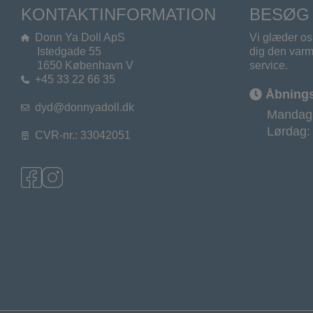
KONTAKTINFORMATION
BESØG 
Donn Ya Doll ApS
Vi glæder os 
Istedgade 55
dig den varm
1650 København V
service.
+45 33 22 66 35
Åbningst
dyd@donnyadoll.dk
Mandag 
Lørdag:
CVR-nr.: 33042051