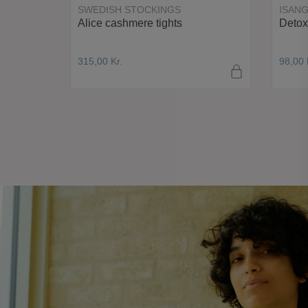
SWEDISH STOCKINGS
ISAN
e
Alice cashmere tights
Detox
315,00
Kr.
98,00