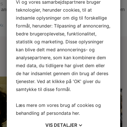
Vi og vores samarbejdspartnere bruger
GS
ISANGS
teknologier, herunder cookies, til at
 ansigtsmaske
Ansigtscreme med havtorn
indsamle oplysninger om dig til forskellige
formål, herunder: Tilpasning af annoncering,
Kr.
108,00
Kr.
bedre brugeroplevelse, funktionalitet,
statistik og marketing. Disse oplysninger
kan blive delt med annoncerings- og
analysepartnere, som kan kombinere dem
med data, du tidligere har givet dem eller
de har indsamlet gennem din brug af deres
tjenester. Ved at klikke på 'OK' giver du
samtykke til disse formål.
Anne & Tine i modeugen -
fineste sager der
...
Læs mere om vores brug af cookies og
behandling af persondata
her
.
VIS
DETALJER