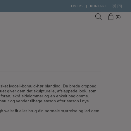
OM OS
KONTAKT
0
asket lyocell-bomuld-hør blanding. De brede cropped
uet giver dem det skulpturelle, afslappede look, som
g foran, skrå sidelommer og en enkelt baglomme.
natur og vender tilbage sæson efter sæson i nye
gh waist fit eller brug din normale størrelse og lad dem