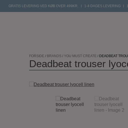
GRATIS LEVERING VED KØB OVER 499KR.
1-4 DAGES LEVERING
Hop
til
FORSIDE
/
BRANDS
/
YOU MUST CREATE
/
DEADBEAT TROU
indholdet
Deadbeat trouser lyoce