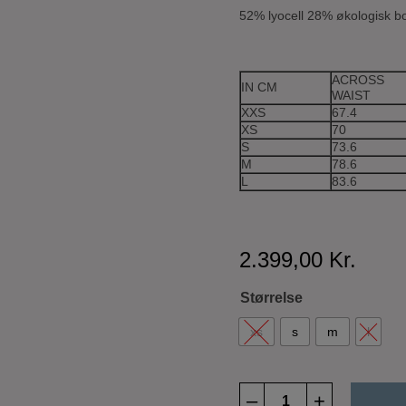
52% lyocell 28% økologisk 
ACROSS
IN CM
WAIST
XXS
67.4
XS
70
S
73.6
M
78.6
L
83.6
2.399,00
Kr.
Størrelse
xs
s
m
l
Deadbeat
–
+