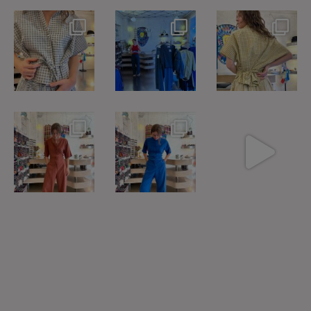
Håndprintet sæt
EXTRA NEDSAT på
Blockprint skjorte
fra
UdsalgsSagerne -
fra
@janmachenhauer
kom ind og find
...
@janmachenhauer
- skirt nu
...
-
...
5
1
16
2
3
1
Heldragten kan
Lyocell er
Heldragten fra
bindes foran og
fremstillet af
@klitmollercollecti
bagpå - så
...
træfiber - ofte
...
ve til 1399kr i
...
7
1
18
2
6
2