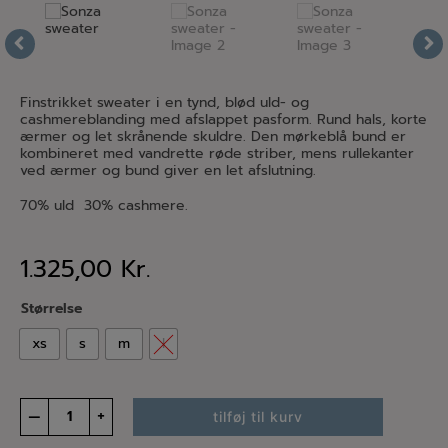
Finstrikket sweater i en tynd, blød uld- og
cashmereblanding med afslappet pasform. Rund hals, korte
ærmer og let skrånende skuldre. Den mørkeblå bund er
kombineret med vandrette røde striber, mens rullekanter
ved ærmer og bund giver en let afslutning.
70% uld 30% cashmere.
1.325,00
Kr.
Størrelse
xs
s
m
l
Sonza
–
+
tilføj til kurv
sweater
antal