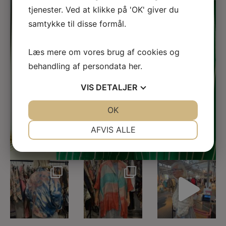
tjenester. Ved at klikke på 'OK' giver du
samtykke til disse formål.
Læs mere om vores brug af cookies og
behandling af persondata
her
.
VIS
DETALJER
JA
NEJ
OK
JA
NEJ
FØLG DONN YA DOLL PÅ
NØDVENDIGE
PRÆFERENCER
AFVIS ALLE
INSTAGRAM
JA
NEJ
JA
NEJ
MARKETING
STATISTIK
Anne & Tine i
Vi har opdaget
Det er Modeuge -
modeugen -
Nye fine Brands til
lige startet ud
fineste sager der
...
DYD - her som
...
-
-
...
15
3
17
2
35
2