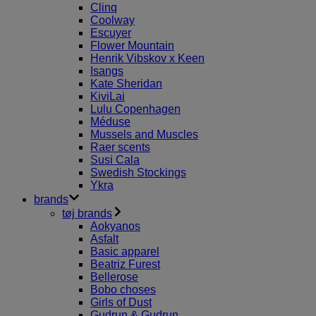
Clinq
Coolway
Escuyer
Flower Mountain
Henrik Vibskov x Keen
Isangs
Kate Sheridan
KiviLai
Lulu Copenhagen
Méduse
Mussels and Muscles
Raer scents
Susi Cala
Swedish Stockings
Ykra
brands
tøj brands
Aokyanos
Asfalt
Basic apparel
Beatriz Furest
Bellerose
Bobo choses
Girls of Dust
Gudrun & Gudrun