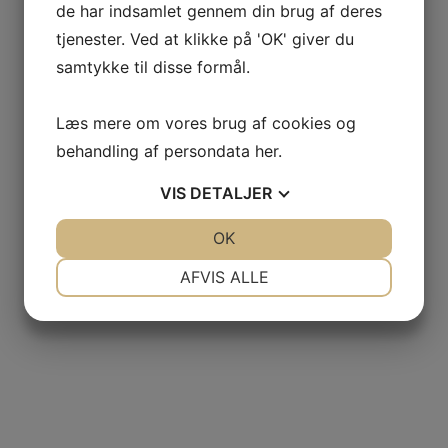
de har indsamlet gennem din brug af deres
tjenester. Ved at klikke på 'OK' giver du
samtykke til disse formål.
Læs mere om vores brug af cookies og
behandling af persondata
her
.
VIS
DETALJER
JA
NEJ
OK
JA
NEJ
NØDVENDIGE
PRÆFERENCER
AFVIS ALLE
JA
NEJ
JA
NEJ
MARKETING
STATISTIK