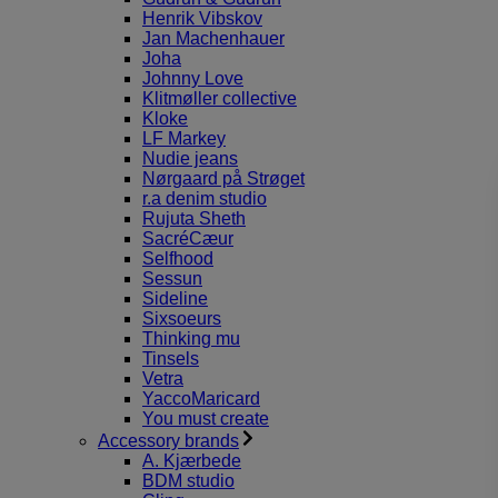
Henrik Vibskov
Jan Machenhauer
Joha
Johnny Love
Klitmøller collective
Kloke
LF Markey
Nudie jeans
Nørgaard på Strøget
r.a denim studio
Rujuta Sheth
SacréCæur
Selfhood
Sessun
Sideline
Sixsoeurs
Thinking mu
Tinsels
Vetra
YaccoMaricard
You must create
Accessory brands
A. Kjærbede
BDM studio