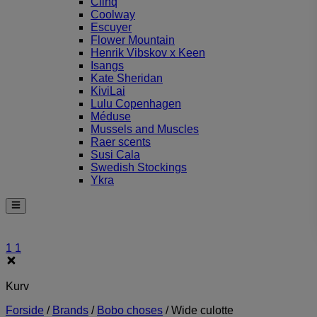
Clinq
Coolway
Escuyer
Flower Mountain
Henrik Vibskov x Keen
Isangs
Kate Sheridan
KiviLai
Lulu Copenhagen
Méduse
Mussels and Muscles
Raer scents
Susi Cala
Swedish Stockings
Ykra
1
1
Kurv
Forside
/
Brands
/
Bobo choses
/
Wide culotte