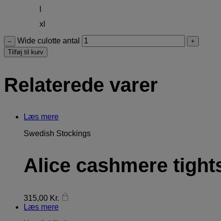
l
xl
Wide culotte antal
–
+
Tilføj til kurv
Relaterede varer
Læs mere
Swedish Stockings
Alice cashmere tight
315,00
Kr.
Læs mere