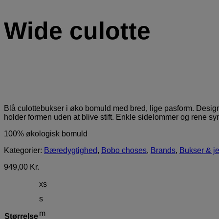
Wide culotte
Blå culottebukser i øko bomuld med bred, lige pasform. Designet m
holder formen uden at blive stift. Enkle sidelommer og rene syn
100% økologisk bomuld
Kategorier:
Bæredygtighed
,
Bobo choses
,
Brands
,
Bukser & j
949,00
Kr.
xs
s
m
Størrelse