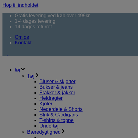
Hop til indholdet
Gratis levering ved køb over 499kr.
1-4 dages levering
14 dages returret
Om os
Kontakt
tøj
Tøj
Bluser & skjorter
Bukser & jeans
Frakker & jakker
Heldragter
Kjoler
Nederdele & Shorts
Strik & Cardigans
T-shirts & toppe
Undertøj
Bæredygtighed