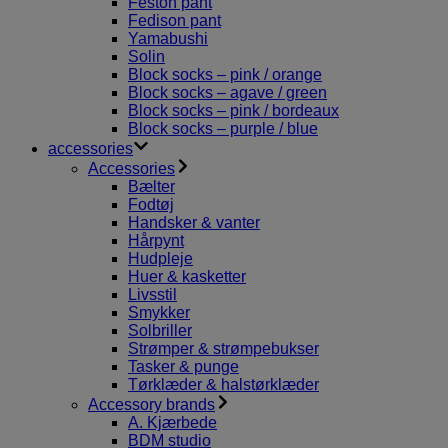
Feston pant
Fedison pant
Yamabushi
Solin
Block socks – pink / orange
Block socks – agave / green
Block socks – pink / bordeaux
Block socks – purple / blue
accessories
Accessories
Bælter
Fodtøj
Handsker & vanter
Hårpynt
Hudpleje
Huer & kasketter
Livsstil
Smykker
Solbriller
Strømper & strømpebukser
Tasker & punge
Tørklæder & halstørklæder
Accessory brands
A. Kjærbede
BDM studio