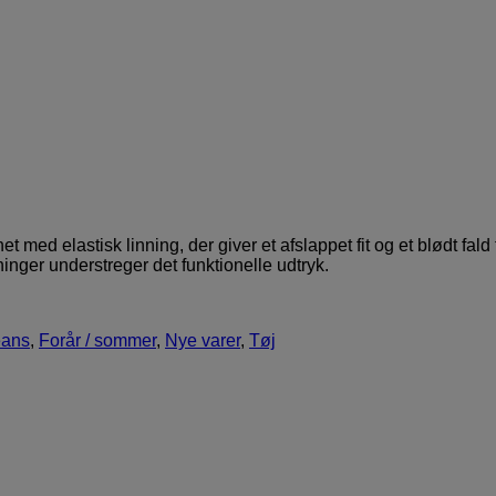
ed elastisk linning, der giver et afslappet fit og et blødt fald fr
inger understreger det funktionelle udtryk.
eans
,
Forår / sommer
,
Nye varer
,
Tøj