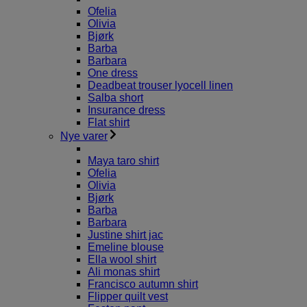
Ofelia
Olivia
Bjørk
Barba
Barbara
One dress
Deadbeat trouser lyocell linen
Salba short
Insurance dress
Flat shirt
Nye varer
Maya taro shirt
Ofelia
Olivia
Bjørk
Barba
Barbara
Justine shirt jac
Emeline blouse
Ella wool shirt
Ali monas shirt
Francisco autumn shirt
Flipper quilt vest