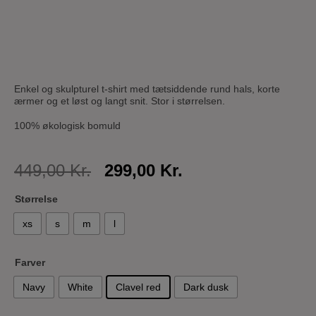
Enkel og skulpturel t-shirt med tætsiddende rund hals, korte
ærmer og et løst og langt snit. Stor i størrelsen.
100% økologisk bomuld
Original
Current
449,00
Kr.
299,00
Kr.
price
price
Størrelse
was:
is:
xs
s
m
l
449,00 Kr..
299,00 Kr..
Farver
Navy
White
Clavel red
Dark dusk