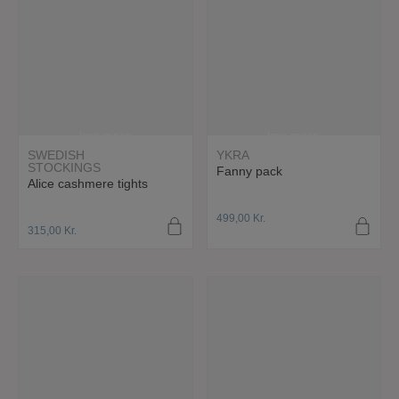
læs mere
læs mere
SWEDISH
YKRA
STOCKINGS
Fanny pack
Alice cashmere tights
499,00
Kr.
315,00
Kr.