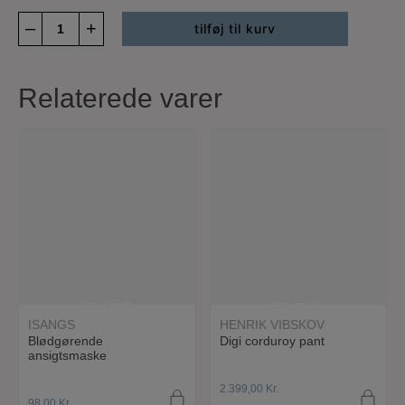
Volta
–
+
tilføj til kurv
t-
shirt
antal
Relaterede varer
læs mere
læs mere
ISANGS
HENRIK VIBSKOV
Blødgørende
Digi corduroy pant
ansigtsmaske
2.399,00
Kr.
98,00
Kr.