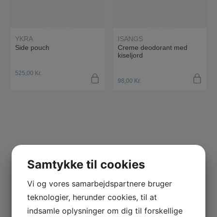
læs mere
læs mere
YKRA
ISANGS
Side pouch
Creme deodorant med
kiseljord
525,00
Kr.
98,00
Kr.
Samtykke til cookies
Vi og vores samarbejdspartnere bruger
teknologier, herunder cookies, til at
indsamle oplysninger om dig til forskellige