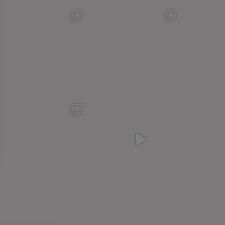
EXTRA NEDSAT på
Blockprint skjorte fra
UdsalgsSagerne - kom
@janmachenhauer -
...
ind og find
...
16
2
3
1
Lyocell er fremstillet af
Heldragten fra
træfiber - ofte
...
@klitmollercollective til
1399kr i
...
18
2
6
2