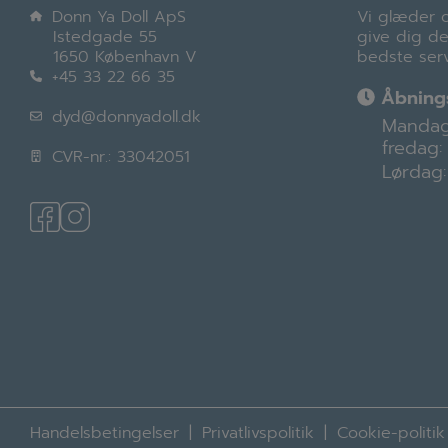
Donn Ya Doll ApS
Vi glæder o
Istedgade 55
give dig d
1650 København V
bedste serv
+45 33 22 66 35
Åbnings
dyd@donnyadoll.dk
Mandag
fredag:
CVR-nr.: 33042051
Lørdag:
Handelsbetingelser
Privatlivspolitik
Cookie-politik