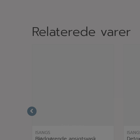
Relaterede varer
læs mere
ISANGS
ISANG
Blødgørende ansigtsvask
Detox