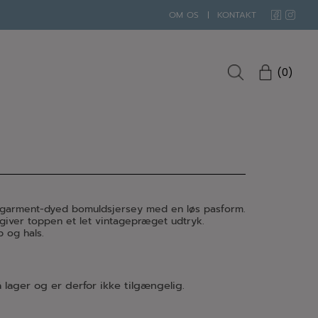
OM OS
KONTAKT
0
, garment-dyed bomuldsjersey med en løs pasform.
iver toppen et let vintagepræget udtryk.
 og hals.
 lager og er derfor ikke tilgængelig.