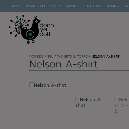
GRATIS LEVERING VED KØB OVER 499KR.
1-4 DAGES LEVERING
14
Hop
til
indholdet
FORSIDE
/
TØJ
/
T-SHIRTS & TOPPE
/
NELSON A-SHIRT
Nelson A-shirt