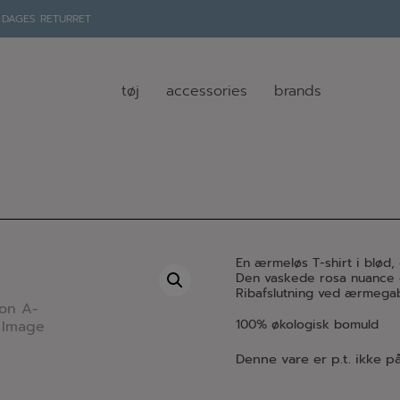
 DAGES RETURRET
tøj
accessories
brands
En ærmeløs T-shirt i blød
Den vaskede rosa nuance g
Ribafslutning ved ærmegab
100% økologisk bomuld
Denne vare er p.t. ikke på