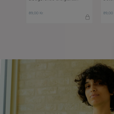
89,00
Kr.
89,0