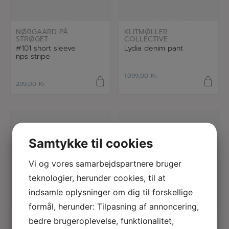
læs mere
læs mere
NØRGAARD PÅ
KLITMØLLER
STRØGET
COLLECTIVE
#101 short sleeve
Lydia denim pant
nps stripe
1.099,00
Kr.
299,00
Kr.
Samtykke til cookies
Vi og vores samarbejdspartnere bruger
teknologier, herunder cookies, til at
indsamle oplysninger om dig til forskellige
formål, herunder: Tilpasning af annoncering,
læs mere
læs mere
NØRGAARD PÅ
NØRGAARD PÅ
bedre brugeroplevelse, funktionalitet,
STRØGET
STRØGET