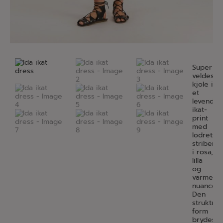
Super
veldesig
kjole i
et
levende
ikat-
print
med
lodrette
striber
i rosa,
lilla
og
varme
nuancer.
Den
struktur
form
brydes