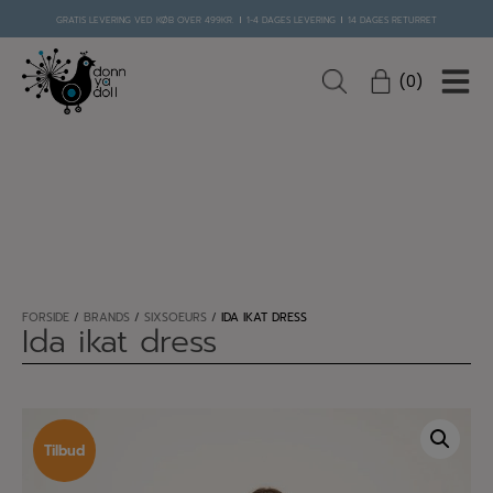
Hop
GRATIS LEVERING VED KØB OVER 499KR.
1-4 DAGES LEVERING
14 DAGES RETURRET
til
indholdet
0
FORSIDE
/
BRANDS
/
SIXSOEURS
/
IDA IKAT DRESS
Ida ikat dress
Tilbud
Tilbud