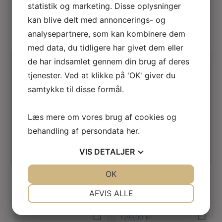
statistik og marketing. Disse oplysninger
#101 tank top
#101 fine stripe
broadway
kan blive delt med annoncerings- og
analysepartnere, som kan kombinere dem
349,00
Kr.
299,00
Kr.
med data, du tidligere har givet dem eller
de har indsamlet gennem din brug af deres
tjenester. Ved at klikke på 'OK' giver du
samtykke til disse formål.
Læs mere om vores brug af cookies og
behandling af persondata
her
.
VIS
DETALJER
læs mere
læs mere
JA
NEJ
OK
JA
NEJ
ASFALT
KLITMØLLER
COLLECTIVE
Buksedragt
NØDVENDIGE
PRÆFERENCER
Limona jumpsuit
AFVIS ALLE
JA
NEJ
JA
NEJ
1.799,00
Kr.
1.399,00
Kr.