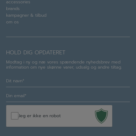
accessories
brands
kampagner & tilbud
om os
HOLD DIG OPDATERET
Modtag i ny og næ vores spændende nyhedsbrev med
information om nye skønne varer, udsalg og andre tiltag.
Navn
(Required)
E-
mail
(Required)
Jeg er ikke en robot