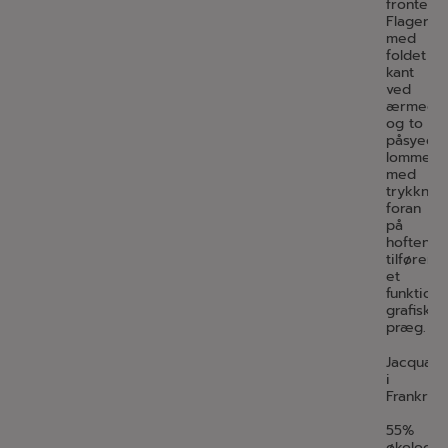
fronten.
Flagerm
med
foldet
kant
ved
ærmega
og to
påsyede
lommer
med
trykknap
foran
på
hoften
tilfører
et
funktione
grafisk
præg.
Jacquar
i
Frankrig.
55%
økologis