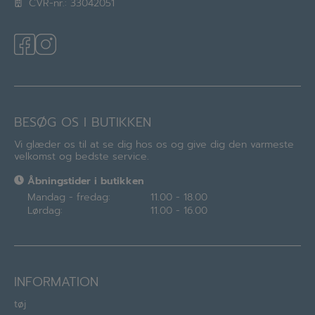
CVR-nr.: 33042051
BESØG OS I BUTIKKEN
Vi glæder os til at se dig hos os og give dig den varmeste
velkomst og bedste service.
Åbningstider i butikken
Mandag - fredag:
11.00 - 18.00
Lørdag:
11.00 - 16.00
INFORMATION
tøj