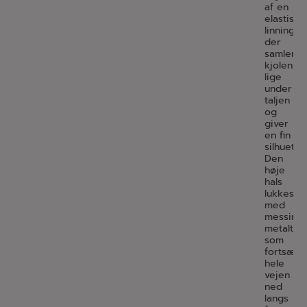
af en
elastisk
linning,
der
samler
kjolen
lige
under
taljen
og
giver
en fin
silhuet.
Den
høje
hals
lukkes
med
messingf
metaltry
som
fortsætt
hele
vejen
ned
langs