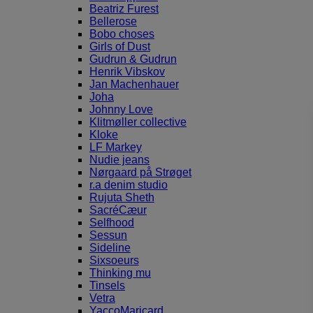
Beatriz Furest
Bellerose
Bobo choses
Girls of Dust
Gudrun & Gudrun
Henrik Vibskov
Jan Machenhauer
Joha
Johnny Love
Klitmøller collective
Kloke
LF Markey
Nudie jeans
Nørgaard på Strøget
r.a denim studio
Rujuta Sheth
SacréCæur
Selfhood
Sessun
Sideline
Sixsoeurs
Thinking mu
Tinsels
Vetra
YaccoMaricard