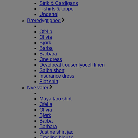
Strik & Cardigans
T-shirts & toppe
Undertøj
Bæredygtighed
Ofelia
Olivia
Bjørk
Barba
Barbara
One dress
Deadbeat trouser lyocell linen
Salba short
Insurance dress
Flat shirt
Nye varer
Maya taro shirt
Ofelia
Olivia
Bjørk
Barba
Barbara
Justine shirt jac
Emeline blouse