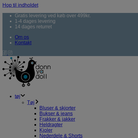
Hop til indholdet
Gratis levering ved køb over 499kr.
1-4 dages levering
14 dages returret
Om os
Kontakt
tøj
Tøj
Bluser & skjorter
Bukser & jeans
Frakker & jakker
Heldragter
Kjoler
Nederdele & Shorts