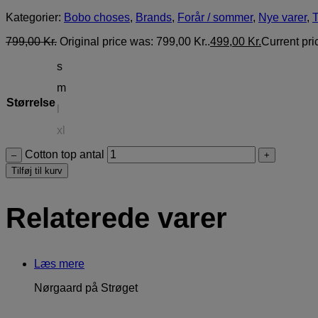
Kategorier:
Bobo choses
,
Brands
,
Forår / sommer
,
Nye varer
,
T
799,00
Kr.
Original price was: 799,00 Kr..
499,00
Kr.
Current pric
s
m
Størrelse
l
xl
Cotton top antal
–
+
Tilføj til kurv
Relaterede varer
Læs mere
Nørgaard på Strøget