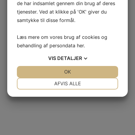
de har indsamlet gennem din brug af deres
tjenester. Ved at klikke på 'OK' giver du
samtykke til disse formål.
Læs mere om vores brug af cookies og
behandling af persondata
her
.
VIS
DETALJER
JA
NEJ
OK
JA
NEJ
NØDVENDIGE
PRÆFERENCER
AFVIS ALLE
JA
NEJ
JA
NEJ
MARKETING
STATISTIK