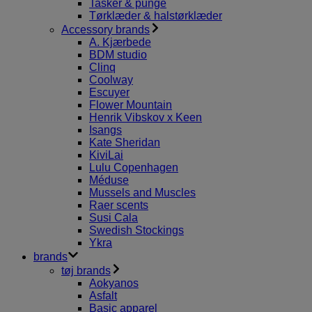
Tasker & punge
Tørklæder & halstørklæder
Accessory brands
A. Kjærbede
BDM studio
Clinq
Coolway
Escuyer
Flower Mountain
Henrik Vibskov x Keen
Isangs
Kate Sheridan
KiviLai
Lulu Copenhagen
Méduse
Mussels and Muscles
Raer scents
Susi Cala
Swedish Stockings
Ykra
brands
tøj brands
Aokyanos
Asfalt
Basic apparel