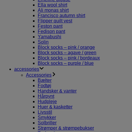
Ella wool shirt
Ali monas shirt
Francisco autumn shirt
Flipper quilt vest
Feston pant
Fedison pant
Yamabushi
Solin
Block socks – pink / orange
Block socks – agave / green
Block socks – pink / bordeaux
Block socks – purple / blue
accessories
Accessories
Bælter
Fodtøj
Handsker & vanter
Hårpynt
Hudpleje
Huer & kasketter
Livsstil
Smykker
Solbriller
Strømper & strømpebukser