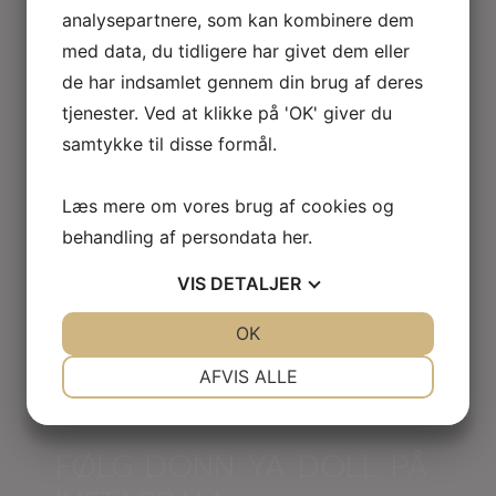
analysepartnere, som kan kombinere dem
med data, du tidligere har givet dem eller
de har indsamlet gennem din brug af deres
tjenester. Ved at klikke på 'OK' giver du
samtykke til disse formål.
Læs mere om vores brug af cookies og
behandling af persondata
her
.
VIS
DETALJER
JA
NEJ
OK
JA
NEJ
NØDVENDIGE
PRÆFERENCER
AFVIS ALLE
JA
NEJ
JA
NEJ
MARKETING
STATISTIK
FØLG DONN YA DOLL PÅ