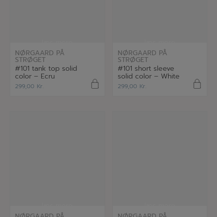
læs mere
læs mere
NØRGAARD PÅ
NØRGAARD PÅ
STRØGET
STRØGET
#101 tank top solid
#101 short sleeve
color – Ecru
solid color – White
299,00
Kr.
299,00
Kr.
læs mere
læs mere
NØRGAARD PÅ
NØRGAARD PÅ