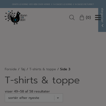
Hop
GRATIS LEVERING VED KØB OVER 499KR.
1-4 DAGES LEVERING
14 DAGES RETURRET
til
Kategorier
indholdet
0
Forside
/
Tøj
/
T-shirts & toppe
/
Side 3
T-shirts & toppe
sorted
viser 49–58 af 58 resultater
by
latest