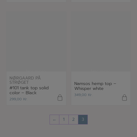
læs mere
læs mere
NØRGAARD PÅ
STRØGET
Namsos hemp top –
#101 tank top solid
Whisper white
color – Black
349,00
Kr.
299,00
Kr.
←
1
2
3