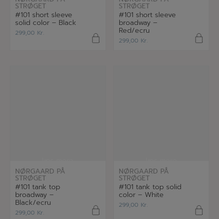
STRØGET
STRØGET
#101 short sleeve
#101 short sleeve
solid color – Black
broadway –
Red/ecru
299,00
Kr.
299,00
Kr.
læs mere
læs mere
NØRGAARD PÅ
NØRGAARD PÅ
STRØGET
STRØGET
#101 tank top
#101 tank top solid
broadway –
color – White
Black/ecru
299,00
Kr.
299,00
Kr.