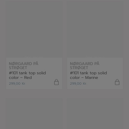
læs mere
læs mere
NØRGAARD PÅ
NØRGAARD PÅ
STRØGET
STRØGET
#101 tank top solid
#101 tank top solid
color – Red
color – Marine
299,00
Kr.
299,00
Kr.