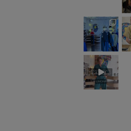
10
3
EXTRA NEDSAT på
Block
UdsalgsSagerne -
@ja
kom ind og find
...
16
2
Heldragten fra
@klitmollercollective
til 1399kr i
...
6
2