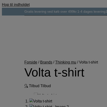
Hop til indholdet
Gratis levering ved køb over 499kr.
1-4 dages levering
Forside
/
Brands
/
Thinking mu
/
Volta t-shirt
Volta t-shirt
🔍
Tilbud
Tilbud