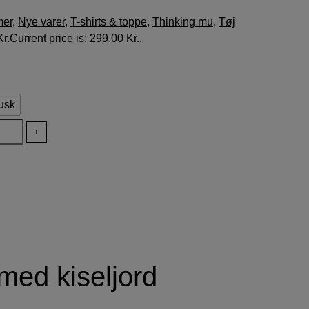
mer
,
Nye varer
,
T-shirts & toppe
,
Thinking mu
,
Tøj
Kr.
Current price is: 299,00 Kr..
usk
+
ed kiseljord