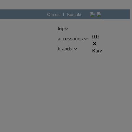
Om os
Kontakt
tøj
0
0
accessories
brands
Kurv