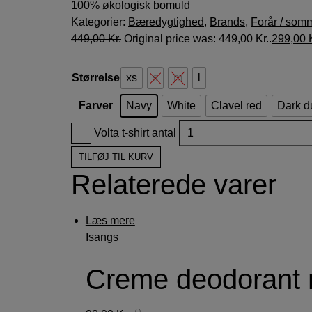
100% økologisk bomuld
Kategorier:
Bæredygtighed
,
Brands
,
Forår / som
449,00
Kr.
Original price was: 449,00 Kr..
299,00
Størrelse
xs
s
m
l
Farver
Navy
White
Clavel red
Dark d
Volta t-shirt antal
–
TILFØJ TIL KURV
Relaterede varer
Læs mere
Isangs
Creme deodorant m