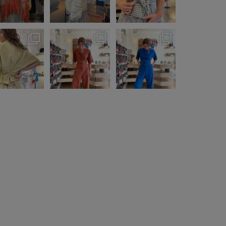
16
2
35
2
5
1
print skjorte fra
Heldragten kan
Lyocell er fremstillet
nmachenhauer
bindes foran og
af træfiber - ofte
...
-
...
bagpå - så
...
3
1
7
1
18
2