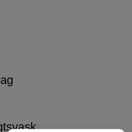
bag
gtsvask