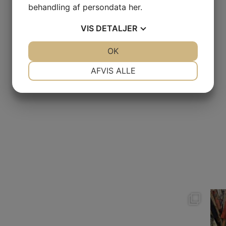
behandling af persondata
her
.
VIS
DETALJER
JA
NEJ
OK
JA
NEJ
NØDVENDIGE
PRÆFERENCER
AFVIS ALLE
JA
NEJ
JA
NEJ
MARKETING
STATISTIK
Anne & Tine i
Vi h
modeugen - fineste
fine 
sager der
...