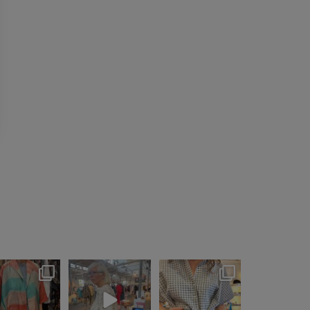
ar opdaget Nye
Det er Modeuge -
Håndprintet sæt fra
Brands til DYD -
lige startet ud
@janmachenhauer -
her som
...
skirt nu
...
-
-
...