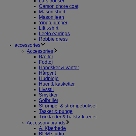
Lars trouser
Carson chore coat
Mason short
Mason jean
Yinga jumper
Lift t-shirt
Leelo earrings
Robbie dress
accessories
Accessories
Bælter
Fodtøj
Handsker & vanter
Hårpynt
Hudpleje
Huer & kasketter
Livsstil
Smykker
Solbriller
Strømper & strømpebukser
Tasker & punge
Tørklæder & halstørklæder
Accessory brands
A. Kjærbede
BDM studio