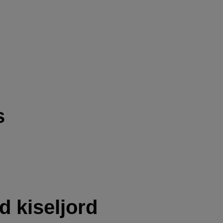
s
 kiseljord