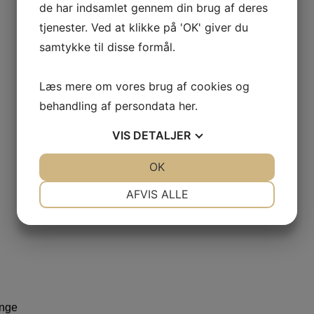
de har indsamlet gennem din brug af deres
tjenester. Ved at klikke på 'OK' giver du
samtykke til disse formål.
Læs mere om vores brug af cookies og
behandling af persondata
her
.
VIS
DETALJER
JA
NEJ
OK
JA
NEJ
NØDVENDIGE
PRÆFERENCER
AFVIS ALLE
JA
NEJ
JA
NEJ
MARKETING
STATISTIK
ange