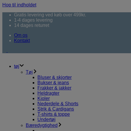
Hop til indholdet
Gratis levering ved køb over 499kr.
1-4 dages levering
14 dages returret
Om os
Kontakt
tøj
Tøj
Bluser & skjorter
Bukser & jeans
Frakker & jakker
Heldragter
Kjoler
Nederdele & Shorts
Strik & Cardigans
T-shirts & toppe
Undertøj
Bæredygtighed