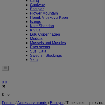
Clinq
Coolway
Escuyer
Flower Mountain
Henrik Vibskov x Keen
Isangs
Kate Sheridan
KiviLai
Lulu Copenhagen
Méduse
Mussels and Muscles
Raer scents
Susi Cala
Swedish Stockings
Ykra
0
0
Kurv
Forside
/
Accessory brands
/
Escuyer
/
Tube socks – pink / or