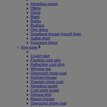
Almodiva jacket
Ofelia
Olivia
Bjørk
Barba
Barbara
One dress
Deadbeat trouser lyocell linen
Salba short
Insurance dress
Nye varer
Covert skirt
Fleeting cord skirt
Refraction cord shirt
Whisper top
Oversized chore coat
Graham trouser
Dawson chore coat
Almodiva jacket
Cold night jacket
Orregia shirt
Mason trouser
Oversized chore coat