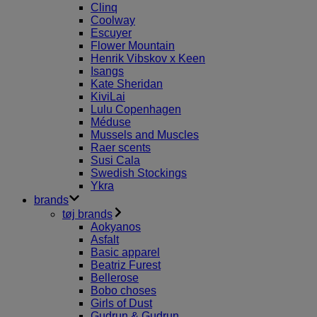
Clinq
Coolway
Escuyer
Flower Mountain
Henrik Vibskov x Keen
Isangs
Kate Sheridan
KiviLai
Lulu Copenhagen
Méduse
Mussels and Muscles
Raer scents
Susi Cala
Swedish Stockings
Ykra
brands
tøj brands
Aokyanos
Asfalt
Basic apparel
Beatriz Furest
Bellerose
Bobo choses
Girls of Dust
Gudrun & Gudrun