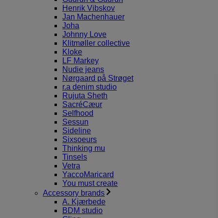
Henrik Vibskov
Jan Machenhauer
Joha
Johnny Love
Klitmøller collective
Kloke
LF Markey
Nudie jeans
Nørgaard på Strøget
r.a denim studio
Rujuta Sheth
SacréCæur
Selfhood
Sessun
Sideline
Sixsoeurs
Thinking mu
Tinsels
Vetra
YaccoMaricard
You must create
Accessory brands
A. Kjærbede
BDM studio