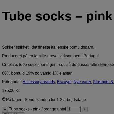
Tube socks – pink
Sokker strikket i det fineste italienske bomuldsgarn.
Produceret på en familie-drevet virksomhed i Portugal.
Onesize: tube socks har ingen hæl, så de passer alle størrelse
80% bomuld 19% polyamid 1% elastan
Kategorier:
Accessory brands
,
Escuyer
,
Nye varer
,
Strømper &
175,00
Kr.
På lager
- Sendes inden for 1-2 arbejdsdage
Tube socks - pink / orange antal
–
+