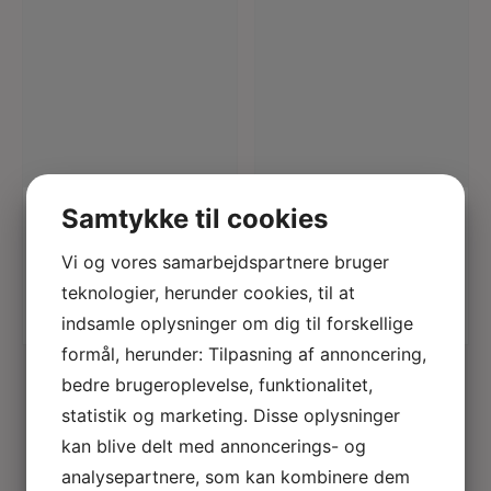
læs mere
læs mere
LULU
SWEDISH
Samtykke til cookies
COPENHAGEN
STOCKINGS
Color Ball ørestik
Freja organic wool
Vi og vores samarbejdspartnere bruger
tights
teknologier, herunder cookies, til at
150,00
Kr.
indsamle oplysninger om dig til forskellige
290,00
Kr.
formål, herunder: Tilpasning af annoncering,
bedre brugeroplevelse, funktionalitet,
statistik og marketing. Disse oplysninger
kan blive delt med annoncerings- og
analysepartnere, som kan kombinere dem