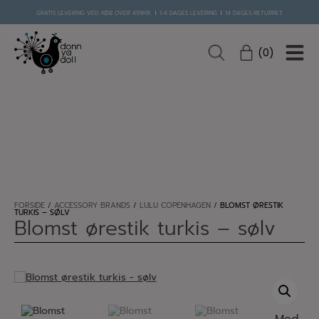
Hop
GRATIS LEVERING VED KØB OVER 499KR.
1-4 DAGES LEVERING
14 DAGES RETURRET
til
indholdet
0
FORSIDE
/
ACCESSORY BRANDS
/
LULU COPENHAGEN
/
BLOMST ØRESTIK
TURKIS – SØLV
Blomst ørestik turkis – sølv