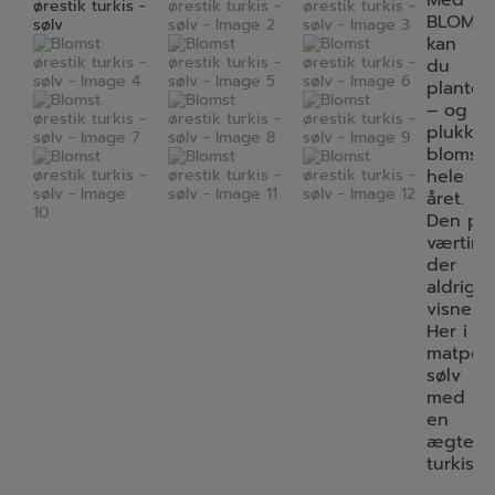
Med
BLOMST
kan
du
plante
– og
plukke
blomste
hele
året.
Den per
værtind
der
aldrig
visner.
Her i
matpole
sølv
med
en
ægte
turkis.