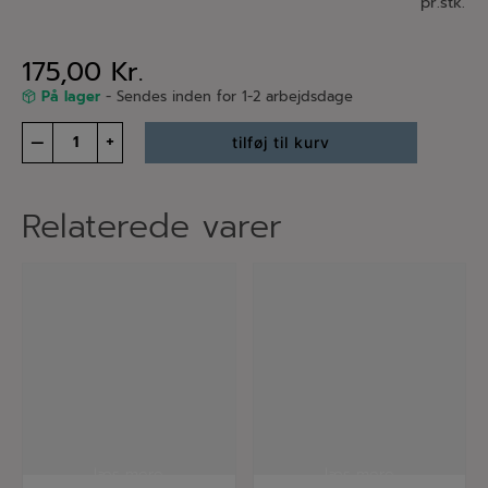
pr.stk.
175,00
Kr.
På lager
- Sendes inden for 1-2 arbejdsdage
Blomst
–
+
tilføj til kurv
ørestik
turkis
-
sølv
Relaterede varer
antal
læs mere
læs mere