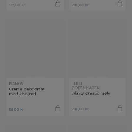
175,00
Kr.
200,00
Kr.
læs mere
læs mere
ISANGS
LULU
COPENHAGEN
Creme deodorant
Infinity ørestik- sølv
med kiseljord
200,00
Kr.
98,00
Kr.