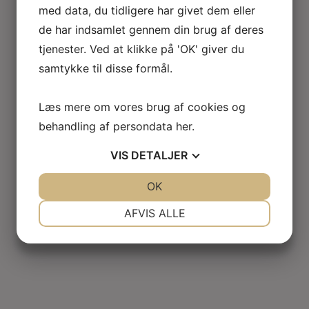
med data, du tidligere har givet dem eller
de har indsamlet gennem din brug af deres
tjenester. Ved at klikke på 'OK' giver du
samtykke til disse formål.
Læs mere om vores brug af cookies og
behandling af persondata
her
.
VIS
DETALJER
JA
NEJ
OK
JA
NEJ
NØDVENDIGE
PRÆFERENCER
AFVIS ALLE
JA
NEJ
JA
NEJ
MARKETING
STATISTIK