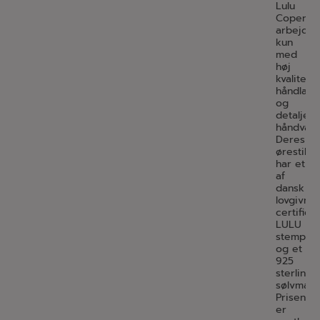
Lulu
Copenha
arbejder
kun
med
høj
kvalitet,
håndlave
og
detaljere
håndvær
Deres
ørestikk
har et
af
dansk
lovgivnin
certifice
LULU
stempel
og et
925
sterling
sølvmær
Prisen
er