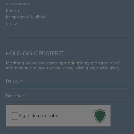
accessories
brands
kampagner & tilbud
om os
HOLD DIG OPDATERET
Modtag i ny og næ vores spændende nyhedsbrev med
information om nye skønne varer, udsalg og andre tiltag.
Navn
(Required)
E-
mail
(Required)
Jeg er ikke en robot