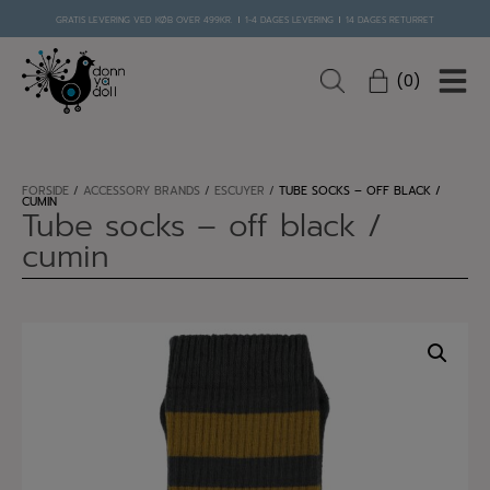
GRATIS LEVERING VED KØB OVER 499KR.
1-4 DAGES LEVERING
14 DAGES RETURRET
0
Hop
til
FORSIDE
/
ACCESSORY BRANDS
/
ESCUYER
/
TUBE SOCKS – OFF BLACK /
CUMIN
indholdet
Tube socks – off black /
cumin