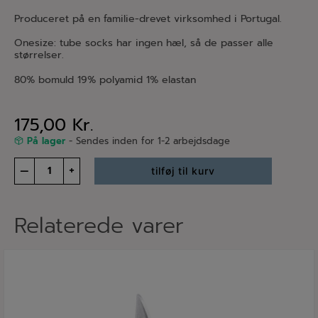
Produceret på en familie-drevet virksomhed i Portugal.
Onesize: tube socks har ingen hæl, så de passer alle
størrelser.
80% bomuld 19% polyamid 1% elastan
175,00
Kr.
På lager
- Sendes inden for 1-2 arbejdsdage
Tube
–
+
tilføj til kurv
socks
-
off
black
Relaterede varer
/
cumin
antal