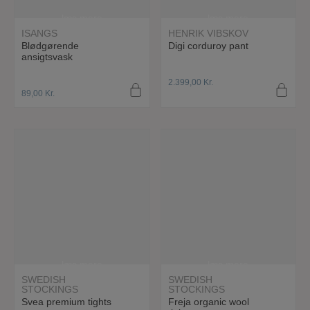
læs mere
læs mere
ISANGS
HENRIK VIBSKOV
Blødgørende
Digi corduroy pant
ansigtsvask
2.399,00
Kr.
89,00
Kr.
læs mere
læs mere
SWEDISH
SWEDISH
STOCKINGS
STOCKINGS
Svea premium tights
Freja organic wool