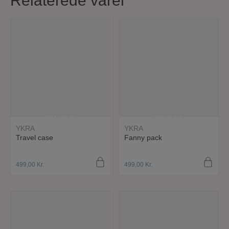
Relaterede varer
læs mere
læs mere
YKRA
YKRA
Travel case
Fanny pack
499,00
Kr.
499,00
Kr.