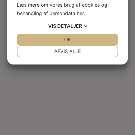
Læs mere om vores brug af cookies og
behandling af persondata
her
.
VIS
DETALJER
JA
NEJ
OK
JA
NEJ
NØDVENDIGE
PRÆFERENCER
AFVIS ALLE
JA
NEJ
JA
NEJ
MARKETING
STATISTIK