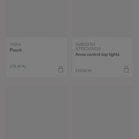
læs mere
læs mere
YKRA
SWEDISH
STOCKINGS
Pouch
Anna control top tights
275,00
Kr.
210,00
Kr.