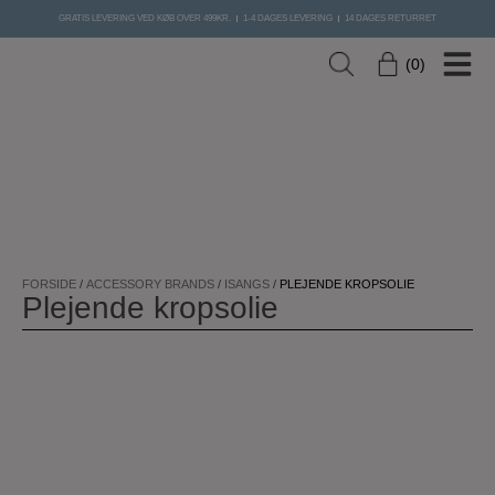
Hop
GRATIS LEVERING VED KØB OVER 499KR.
1-4 DAGES LEVERING
14 DAGES RETURRET
til
indholdet
0
FORSIDE
/
ACCESSORY BRANDS
/
ISANGS
/
PLEJENDE KROPSOLIE
Plejende kropsolie