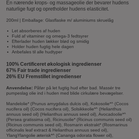
En nærende krops- og massageolie der bevarer hudens
naturlige fugt og opretholder hudens elasticitet.
200ml | Emballage: Glasflaske m/ aluminiums skruelåg
Let absorberes af huden
Fuld af vitaminer og omega-3 fedtsyrer
Efterlader huden lækker blød og smidig
Holder huden fugtig hele dagen
Anbefales til alle hudtyper
100% Certificeret økologisk ingredienser
67% Fair trade ingredienser
26% EU Fremstillet ingredienser
Anvendelse:
Påfør på let fugtig hud efter bad. Massér tre
pumpeslag olie ind i huden med blide cirkulære bevægelser.
Mandelolie* (Prunus amygdalus dulcis oil), Kokosolie*^ (Cocos
nucifera oil) (Cocos nucifera oil), Solsikkeolie*^ (Helianthus
annuus seed oil) (Helianthus annuus seed oil), Avocadoolie*^
(Persea gratissima oil), Ricinusolie* (Ricinus communis seed oil)
(Ricinus communis seed oil), Rosmarin ekstrakt* (Rosmarinus
officinalis leaf extract & Helianthus annuus seed oil),
YlangYlangolie æterisk*^ (Cananga odorata flower oil),