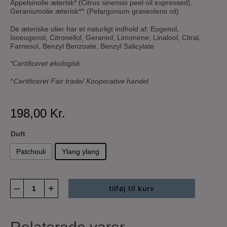
Appelsinolie æterisk* (Citrus sinensis peel oil expressed),
Geraniumolie æterisk*^ (Pelargonium graveolens oil)
De æteriske olier har et naturligt indhold af: Eugenol,
Isoeugenol, Citronellol, Geraniol, Limonene, Linalool, Citral,
Farnesol, Benzyl Benzoate, Benzyl Salicylate
*Certificeret økologisk
^Certificeret Fair trade/ Kooperative handel
198,00
Kr.
Duft
Patchouli
Ylang ylang
Plejende
–
+
tilføj til kurv
kropsolie
antal