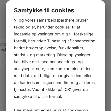
Samtykke til cookies
Vi og vores samarbejdspartnere bruger
teknologier, herunder cookies, til at
indsamle oplysninger om dig til forskellige
læs mere
læs mere
formål, herunder: Tilpasning af annoncering,
 COPENHAGEN
LULU COPENHAGEN
bedre brugeroplevelse, funktionalitet,
restik – guld
Hashtag ørestik- guld
statistik og marketing. Disse oplysninger
kan blive delt med annoncerings- og
0
Kr.
175,00
Kr.
analysepartnere, som kan kombinere dem
med data, du tidligere har givet dem eller
de har indsamlet gennem din brug af deres
tjenester. Ved at klikke på 'OK' giver du
samtykke til disse formål.
Læs mere om vores brug af cookies og