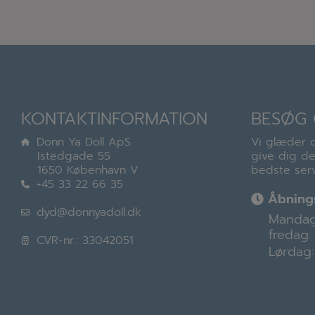
KONTAKTINFORMATION
BESØG 
Donn Ya Doll ApS
Vi glæder o
Istedgade 55
give dig d
1650 København V
bedste serv
+45 33 22 66 35
Åbnings
dyd@donnyadoll.dk
Mandag
fredag:
CVR-nr.: 33042051
Lørdag: