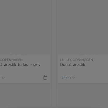
læs mere
læs mere
 COPENHAGEN
LULU COPENHAGEN
t ørestik turkis – sølv
Donut ørestik
0
Kr.
175,00
Kr.