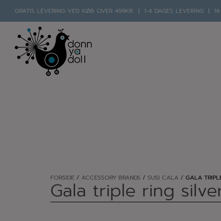
Hop
GRATIS LEVERING VED KØB OVER 499KR.
1-4 DAGES LEVERING
14
til
indholdet
FORSIDE
/
ACCESSORY BRANDS
/
SUSI CALA
/
GALA TRIPLE
Gala triple ring silve