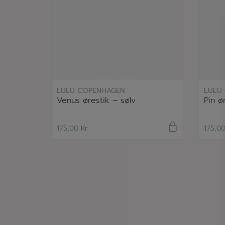
læs mere
LULU COPENHAGEN
LULU
Venus ørestik – sølv
Pin ø
175,00
Kr.
175,0