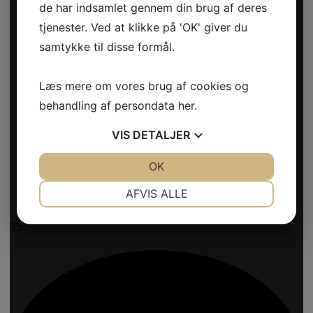
de har indsamlet gennem din brug af deres
tjenester. Ved at klikke på 'OK' giver du
samtykke til disse formål.
Læs mere om vores brug af cookies og
behandling af persondata
her
.
VIS
DETALJER
JA
NEJ
OK
JA
NEJ
NØDVENDIGE
PRÆFERENCER
AFVIS ALLE
JA
NEJ
JA
NEJ
35
MARKETING
STATISTIK