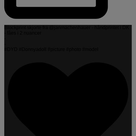
Blockprint skjorte fra @janmachenhauer - håndprintet i DK
- fåes i 2 nuancer
-
-
#DYD #Donnyadoll #picture #photo #model