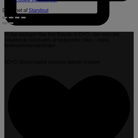
Designet af
Standout
Vi har opdaget Nye fine Brands til DYD - her som det
smukkeste håndværk af blokprintet silke - i egne
farvesammensætninger
-
#DYD #Donnyadoll #picture #photo #model