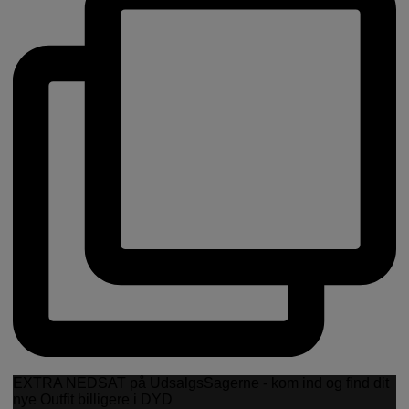
EXTRA NEDSAT på UdsalgsSagerne - kom ind og find dit
nye Outfit billigere i DYD