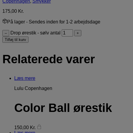
Copenhagen
,
Smykker
175,00
Kr.
På lager
- Sendes inden for 1-2 arbejdsdage
Drop ørestik - sølv antal
–
+
Tilføj til kurv
Relaterede varer
Læs mere
Lulu Copenhagen
Color Ball ørestik
150,00
Kr.
Læs mere