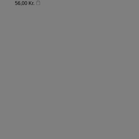
56,00
Kr.
FØLG DONN YA DOLL
PÅ INSTAGRAM