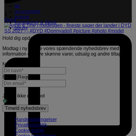
tøj
accessories
3
brands
Open
kampagner & tilbud
om os
Hold dig opdateret
Modtag i ny og næ vores spændende nyhedsbrev med
information om nye skønne varer, udsalg og andre tiltag.
Navn
(Required)
E-mail
(Required)
Jeg er ikke en robot
Handelsbetingelser
Privatlivspolitik
Cookie-politik
Cookie indstillinger