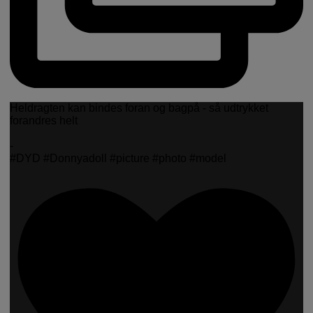
Heldragten kan bindes foran og bagpå - så udtrykket
forandres helt
-
#DYD #Donnyadoll #picture #photo #model