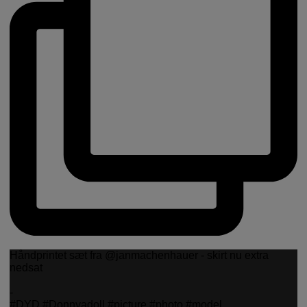
Håndprintet sæt fra @janmachenhauer - skirt nu extra
nedsat
-
#DYD #Donnyadoll #picture #photo #model