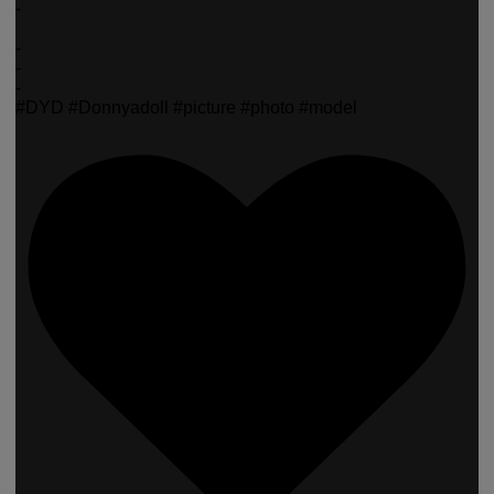
-
-
-
-
#DYD #Donnyadoll #picture #photo #model