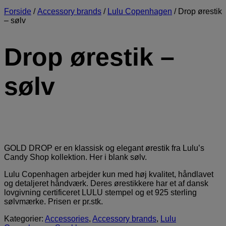
Forside
/
Accessory brands
/
Lulu Copenhagen
/
Drop ørestik
– sølv
Drop ørestik –
sølv
GOLD DROP er en klassisk og elegant ørestik fra Lulu’s
Candy Shop kollektion. Her i blank sølv.
Lulu Copenhagen arbejder kun med høj kvalitet, håndlavet
og detaljeret håndværk. Deres ørestikkere har et af dansk
lovgivning certificeret LULU stempel og et 925 sterling
sølvmærke. Prisen er pr.stk.
Kategorier:
Accessories
,
Accessory brands
,
Lulu