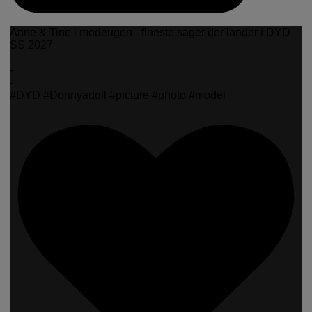
Anne & Tine i modeugen - fineste sager der lander i DYD
SS 2027
-
-
#DYD #Donnyadoll #picture #photo #model