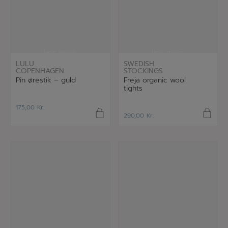
læs mere
læs mere
LULU
SWEDISH
COPENHAGEN
STOCKINGS
Pin ørestik – guld
Freja organic wool
tights
175,00
Kr.
290,00
Kr.