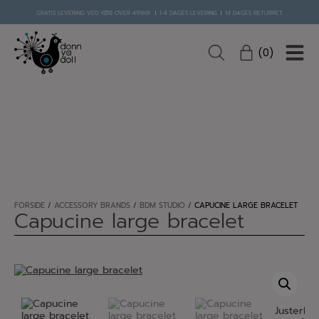
Hop
GRATIS LEVERING VED KØB OVER 499KR.
1-4 DAGES LEVERING
14 DAGES RETURRET
til
indholdet
0
FORSIDE
/
ACCESSORY BRANDS
/
BDM STUDIO
/
CAPUCINE LARGE BRACELET
Capucine large bracelet
Justerbar