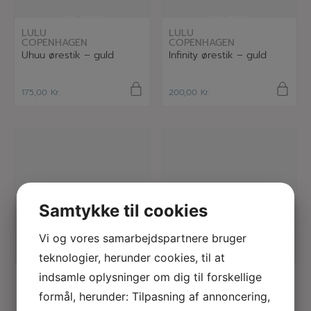
læs mere
læs mere
LULU
LULU
COPENHAGEN
COPENHAGEN
Uhuu ørestik – guld
Infinity ørestik – guld
175,00
Kr.
200,00
Kr.
Samtykke til cookies
Vi og vores samarbejdspartnere bruger
teknologier, herunder cookies, til at
læs mere
læs mere
indsamle oplysninger om dig til forskellige
ISANGS
LULU
COPENHAGEN
Creme deodorant
formål, herunder: Tilpasning af annoncering,
Blomst ørestik turkis
med kiseljord