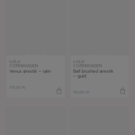
læs mere
læs mere
LULU
LULU
COPENHAGEN
COPENHAGEN
Venus ørestik – sølv
Ball brushed ørestik
– guld
175,00
Kr.
150,00
Kr.