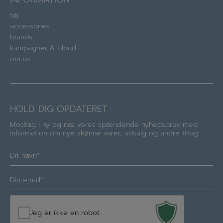
tøj
accessories
brands
kampagner & tilbud
om os
HOLD DIG OPDATERET
Modtag i ny og næ vores spændende nyhedsbrev med
information om nye skønne varer, udsalg og andre tiltag.
Navn
(Required)
E-
mail
(Required)
Jeg er ikke en robot