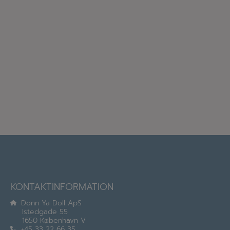
KONTAKTINFORMATION
Donn Ya Doll ApS
Istedgade 55
1650 København V
+45 33 22 66 35