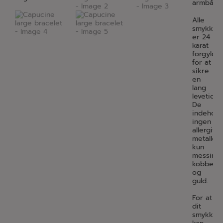
armbånd
Alle
smykker
er 24
karat
forgyldt
for at
sikre
en
lang
levetid.
De
indehold
ingen
allergif
metaller,
kun
messing,
kobber
og
guld.
For at
dit
smykke