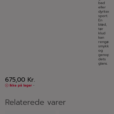
bad
eller
dyrker
sport.
En
blød,
tør
klud
kan
rengøre
smykket
og
genopliv
dets
glans.
675,00
Kr.
Ikke på lager
-
Relaterede varer