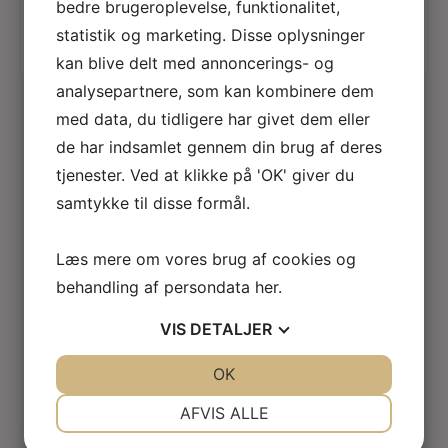
– sølv
bedre brugeroplevelse, funktionalitet,
statistik og marketing. Disse oplysninger
98,00
Kr.
175,00
Kr.
kan blive delt med annoncerings- og
analysepartnere, som kan kombinere dem
med data, du tidligere har givet dem eller
de har indsamlet gennem din brug af deres
tjenester. Ved at klikke på 'OK' giver du
samtykke til disse formål.
Læs mere om vores brug af cookies og
behandling af persondata
her
.
VIS
DETALJER
JA
NEJ
OK
JA
NEJ
NØDVENDIGE
PRÆFERENCER
AFVIS ALLE
JA
NEJ
JA
NEJ