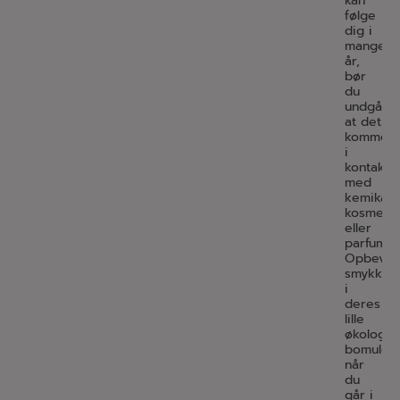
kan
følge
dig i
mange
år,
bør
du
undgå
at det
kommer
i
kontakt
med
kemikalie
kosmetik
eller
parfume.
Opbevar
smykker
i
deres
lille
økologis
bomulds
når
du
går i