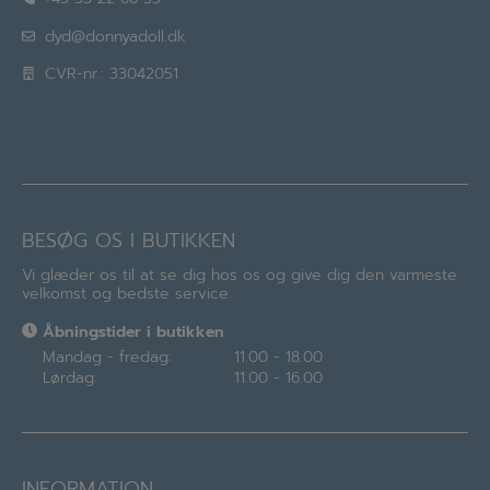
dyd@donnyadoll.dk
CVR-nr.: 33042051
BESØG OS I BUTIKKEN
Vi glæder os til at se dig hos os og give dig den varmeste
velkomst og bedste service.
Åbningstider i butikken
Mandag - fredag:
11.00 - 18.00
Lørdag:
11.00 - 16.00
INFORMATION