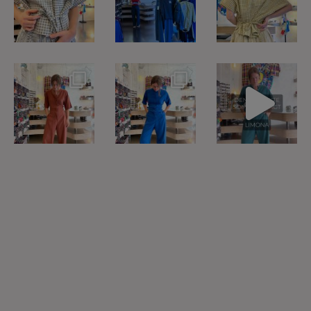
- skirt nu
...
-
...
5
1
16
2
3
1
Heldragten kan
Lyocell er
Heldragten fra
bindes foran og
fremstillet af
@klitmollercollecti
bagpå - så
...
træfiber - ofte
...
ve til 1399kr i
...
7
1
18
2
6
2