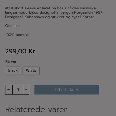
#101 short sleeve er lavet på basis af den klassiske
langærmede bluse designet af Jørgen Nørgaard i 1967.
Designet i København og strikket og syet i Korsør.
Onesize.
100% bomuld
299,00
Kr.
Farver
Black
White
#101
–
+
tilføj til kurv
short
sleeve
solid
color
Relaterede varer
antal