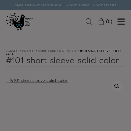
GRATIS LEVERING VED KØB OVER 499KR.
1-4 DAGES LEVERING
14 DAGES RETURRET
0
Hop
til
FORSIDE
/
BRANDS
/
NØRGAARD PÅ STRØGET
/
#101 SHORT SLEEVE SOLID
COLOR
indholdet
#101 short sleeve solid color