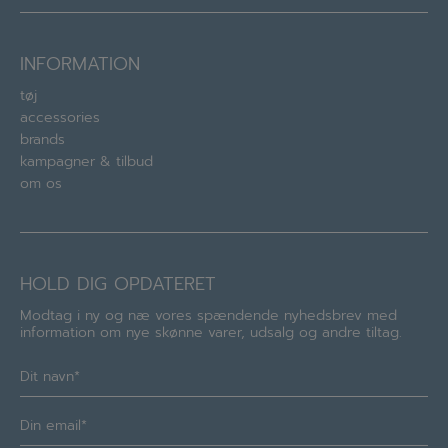
INFORMATION
tøj
accessories
brands
kampagner & tilbud
om os
HOLD DIG OPDATERET
Modtag i ny og næ vores spændende nyhedsbrev med
information om nye skønne varer, udsalg og andre tiltag.
Navn
(Required)
E-
mail