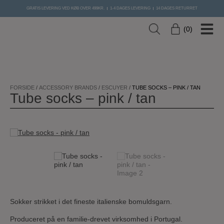
GRATIS LEVERING VED KØB OVER 499KR.
1-4 DAGES LEVERING
14 DAGES RETURRET
0
Hop
til
FORSIDE
/
ACCESSORY BRANDS
/
ESCUYER
/
TUBE SOCKS – PINK / TAN
Tube socks – pink / tan
indholdet
Sokker strikket i det fineste italienske bomuldsgarn.
Produceret på en familie-drevet virksomhed i Portugal.