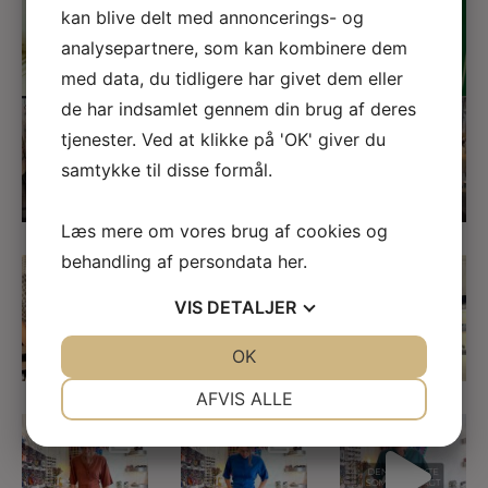
FØLG DONN YA DOLL PÅ
kan blive delt med annoncerings- og
INSTAGRAM
analysepartnere, som kan kombinere dem
med data, du tidligere har givet dem eller
de har indsamlet gennem din brug af deres
Anne & Tine i
Vi har opdaget Nye
Det er Modeuge -
modeugen - fineste
fine Brands til DYD -
lige startet ud
tjenester. Ved at klikke på 'OK' giver du
sager der
...
her som
...
-
samtykke til disse formål.
-
...
15
3
17
2
35
2
Læs mere om vores brug af cookies og
behandling af persondata
her
.
Håndprintet sæt fra
EXTRA NEDSAT på
Blockprint skjorte fra
@janmachenhauer
UdsalgsSagerne -
@janmachenhauer
- skirt nu
...
kom ind og find
...
-
...
VIS
DETALJER
JA
NEJ
OK
JA
NEJ
5
1
16
2
3
1
NØDVENDIGE
PRÆFERENCER
AFVIS ALLE
JA
NEJ
JA
NEJ
Heldragten kan
Lyocell er fremstillet
Heldragten fra
bindes foran og
af træfiber - ofte
...
@klitmollercollectiv
bagpå - så
...
e til 1399kr i
...
MARKETING
STATISTIK