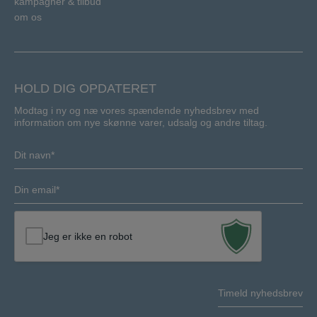
kampagner & tilbud
om os
HOLD DIG OPDATERET
Modtag i ny og næ vores spændende nyhedsbrev med
information om nye skønne varer, udsalg og andre tiltag.
Navn
(Required)
E-
mail
(Required)
Jeg er ikke en robot