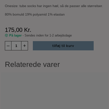
Onesize: tube socks har ingen hæl, så de passer alle størrelser.
80% bomuld 19% polyamid 1% elastan
175,00
Kr.
På lager
- Sendes inden for 1-2 arbejdsdage
Tube
–
+
tilføj til kurv
socks
-
pink
/
Relaterede varer
tan
antal