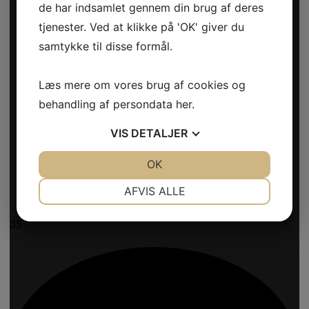
de har indsamlet gennem din brug af deres
tjenester. Ved at klikke på 'OK' giver du
samtykke til disse formål.
Læs mere om vores brug af cookies og
behandling af persondata
her
.
VIS
DETALJER
JA
NEJ
OK
JA
NEJ
NØDVENDIGE
PRÆFERENCER
AFVIS ALLE
JA
NEJ
JA
NEJ
35
MARKETING
STATISTIK