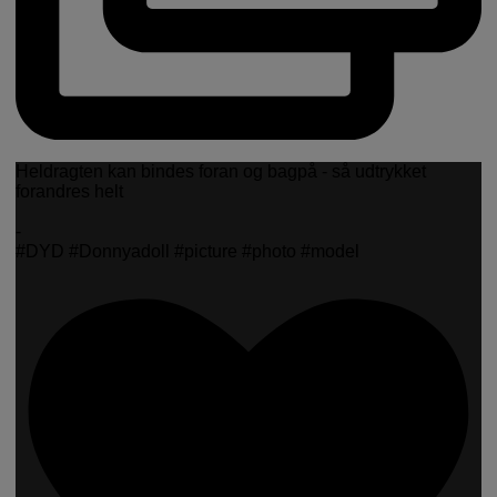
Heldragten kan bindes foran og bagpå - så udtrykket
forandres helt
-
#DYD #Donnyadoll #picture #photo #model