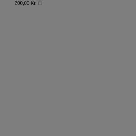
200,00
Kr.
FØLG DONN YA DOLL
PÅ INSTAGRAM