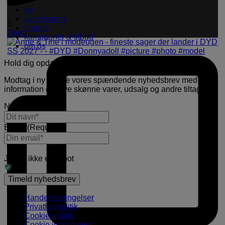
tøj
accessories
3
brands
Open
kampagner & tilbud
om os
Hold dig opdateret
Modtag i ny og næ vores spændende nyhedsbrev med
information om nye skønne varer, udsalg og andre tiltag.
Navn
(Required)
E-mail
(Required)
Jeg er ikke en robot
Handelsbetingelser
Privatlivspolitik
Cookie-politik
Cookie indstillinger