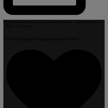
Blockprint skjorte fra @janmachenhauer - håndprintet i DK
- fåes i 2 nuancer
-
-
#DYD #Donnyadoll #picture #photo #model