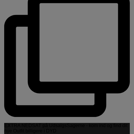
EXTRA NEDSAT på UdsalgsSagerne - kom ind og find dit
nye Outfit billigere i DYD