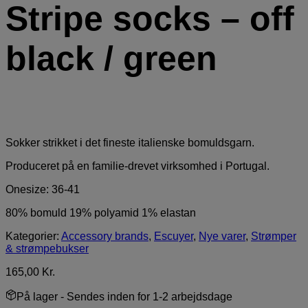
Stripe socks – off
black / green
Sokker strikket i det fineste italienske bomuldsgarn.
Produceret på en familie-drevet virksomhed i Portugal.
Onesize: 36-41
80% bomuld 19% polyamid 1% elastan
Kategorier:
Accessory brands
,
Escuyer
,
Nye varer
,
Strømper
& strømpebukser
165,00
Kr.
På lager
- Sendes inden for 1-2 arbejdsdage