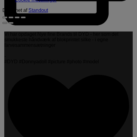
Designet af
Standout
Vi har opdaget Nye fine Brands til DYD - her som det
smukkeste håndværk af blokprintet silke - i egne
farvesammensætninger
-
#DYD #Donnyadoll #picture #photo #model