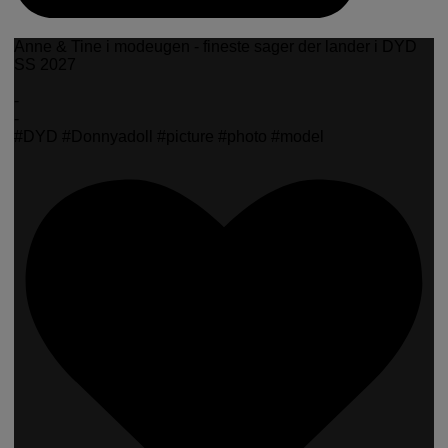
Anne & Tine i modeugen - fineste sager der lander i DYD
SS 2027
-
-
#DYD #Donnyadoll #picture #photo #model