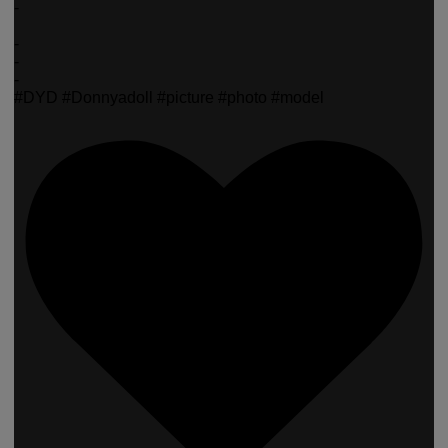
-
-
-
-
#DYD #Donnyadoll #picture #photo #model