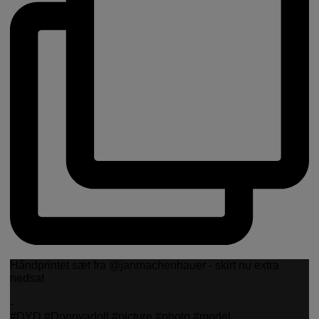
Håndprintet sæt fra @janmachenhauer - skirt nu extra
nedsat
-
#DYD #Donnyadoll #picture #photo #model