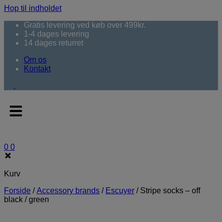
Hop til indholdet
Gratis levering ved køb over 499kr.
1-4 dages levering
14 dages returret
Om os
Kontakt
0
0
Kurv
Forside
/
Accessory brands
/
Escuyer
/
Stripe socks – off
black / green