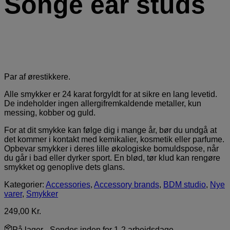
Songe ear studs
Par af ørestikkere.
Alle smykker er 24 karat forgyldt for at sikre en lang levetid.
De indeholder ingen allergifremkaldende metaller, kun
messing, kobber og guld.
For at dit smykke kan følge dig i mange år, bør du undgå at
det kommer i kontakt med kemikalier, kosmetik eller parfume.
Opbevar smykker i deres lille økologiske bomuldspose, når
du går i bad eller dyrker sport. En blød, tør klud kan rengøre
smykket og genoplive dets glans.
Kategorier:
Accessories
,
Accessory brands
,
BDM studio
,
Nye
varer
,
Smykker
249,00
Kr.
På lager
- Sendes inden for 1-2 arbejdsdage