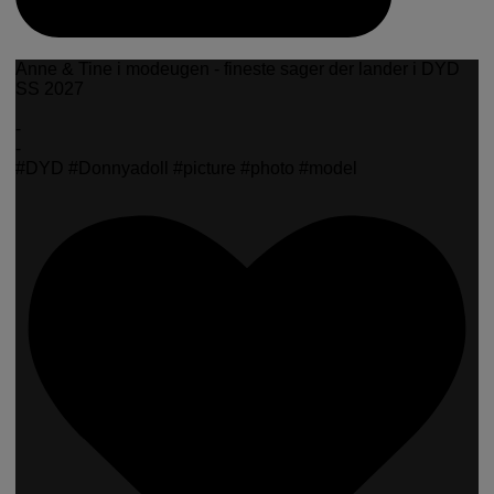
Anne & Tine i modeugen - fineste sager der lander i DYD
SS 2027
-
-
#DYD #Donnyadoll #picture #photo #model