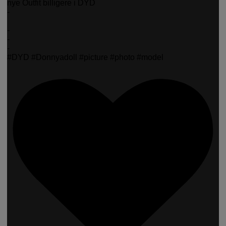
nye Outfit billigere i DYD
-
-
-
-
#DYD #Donnyadoll #picture #photo #model