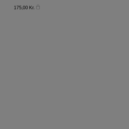
175,00
Kr.
FØLG DONN YA DOLL
PÅ INSTAGRAM