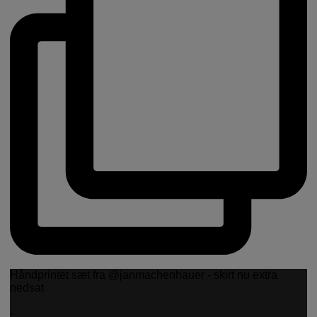
Håndprintet sæt fra @janmachenhauer - skirt nu extra
nedsat
-