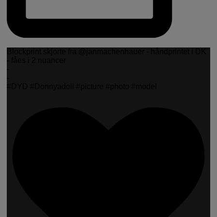
Blockprint skjorte fra @janmachenhauer - håndprintet i DK
- fåes i 2 nuancer
-
-
#DYD #Donnyadoll #picture #photo #model