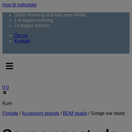
Hop til indholdet
Gratis levering ved køb over 499kr.
1-4 dages levering
14 dages returret
Om os
Kontakt
0
0
Kurv
Forside
/
Accessory brands
/
BDM studio
/
Songe ear studs