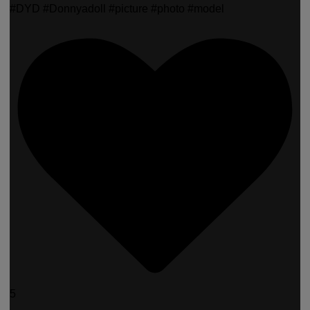
#DYD #Donnyadoll #picture #photo #model
5