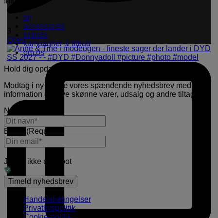
Information
tøj
accessories
3
brands
Open
kampagner & tilbud
om os
Hold dig opdateret
Modtag i ny og næ vores spændende nyhedsbrev med
information om nye skønne varer, udsalg og andre tiltag.
Navn
(Required)
E-mail
(Required)
Jeg er ikke en robot
Handelsbetingelser
Privatlivspolitik
Cookie-politik