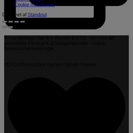
Cookie indstillinger
Designet af
Standout
Vi har opdaget Nye fine Brands til DYD - her som det
smukkeste håndværk af blokprintet silke - i egne
farvesammensætninger
-
#DYD #Donnyadoll #picture #photo #model