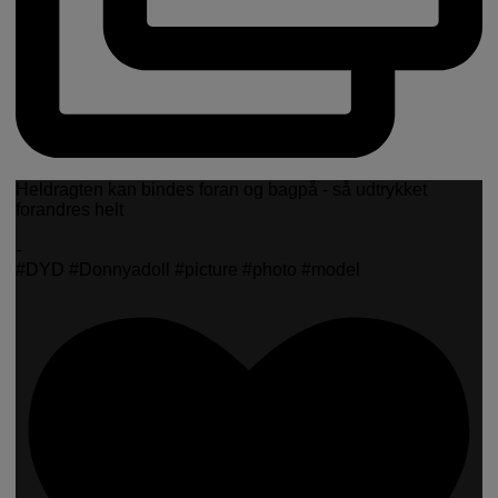
Heldragten kan bindes foran og bagpå - så udtrykket
forandres helt
-
#DYD #Donnyadoll #picture #photo #model