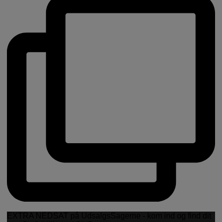
EXTRA NEDSAT på UdsalgsSagerne - kom ind og find dit