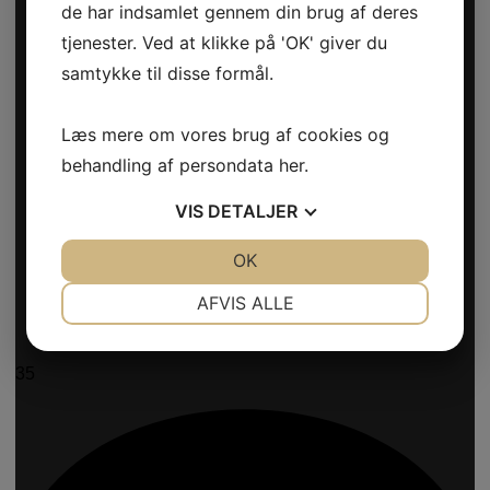
de har indsamlet gennem din brug af deres
tjenester. Ved at klikke på 'OK' giver du
samtykke til disse formål.
Læs mere om vores brug af cookies og
behandling af persondata
her
.
VIS
DETALJER
JA
NEJ
OK
JA
NEJ
NØDVENDIGE
PRÆFERENCER
AFVIS ALLE
JA
NEJ
JA
NEJ
MARKETING
STATISTIK
35