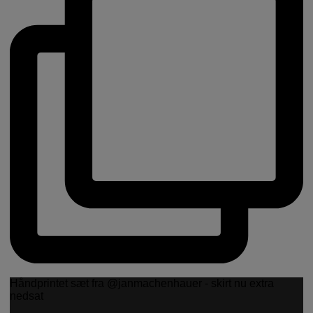
Håndprintet sæt fra @janmachenhauer - skirt nu extra
nedsat