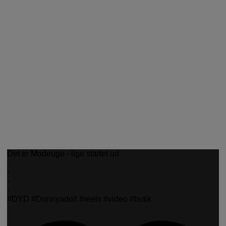
Det er Modeuge - lige startet ud
-
-
-
#DYD #Donnyadoll #reels #video #butik