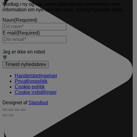
Modtag i ny og næ vores spændende nyhedsbrev med
information om nye skønne varer, udsalg og andre tiltag.
Navn
(Required)
E-mail
(Required)
Jeg er ikke en robot
Handelsbetingelser
Privatlivspolitik
Cookie-politik
Cookie indstillinger
Designet af
Standout