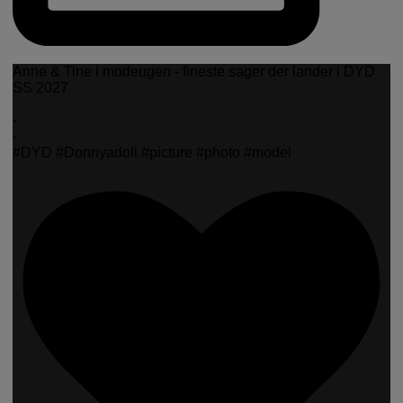
Anne & Tine i modeugen - fineste sager der lander i DYD
SS 2027
-
-
#DYD #Donnyadoll #picture #photo #model