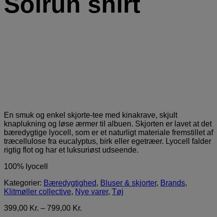
Solrun shirt
En smuk og enkel skjorte-tee med kinakrave, skjult
knaplukning og løse ærmer til albuen. Skjorten er lavet at det
bæredygtige lyocell, som er et naturligt materiale fremstillet af
træcellulose fra eucalyptus, birk eller egetræer. Lyocell falder
rigtig flot og har et luksuriøst udseende.
100% lyocell
Kategorier:
Bæredygtighed
,
Bluser & skjorter
,
Brands
,
Klitmøller collective
,
Nye varer
,
Tøj
399,00
Kr.
–
799,00
Kr.