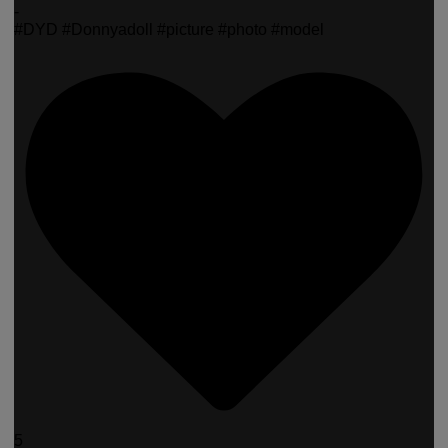
-
#DYD #Donnyadoll #picture #photo #model
5