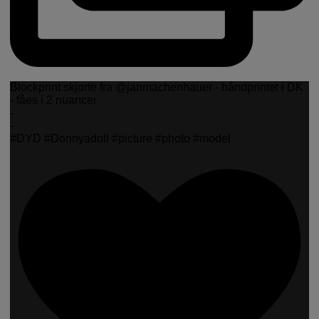
Blockprint skjorte fra @janmachenhauer - håndprintet i DK
- fåes i 2 nuancer
-
-
#DYD #Donnyadoll #picture #photo #model