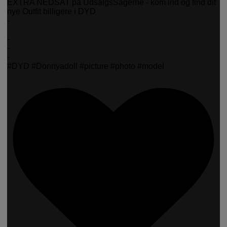
EXTRA NEDSAT på UdsalgsSagerne - kom ind og find dit
nye Outfit billigere i DYD
-
-
-
-
#DYD #Donnyadoll #picture #photo #model