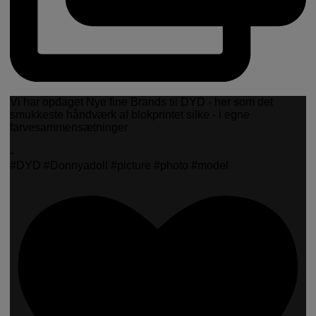
Vi har opdaget Nye fine Brands til DYD - her som det
smukkeste håndværk af blokprintet silke - i egne
farvesammensætninger
-
#DYD #Donnyadoll #picture #photo #model