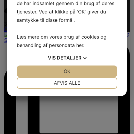
de har indsamlet gennem din brug af deres
tjenester. Ved at klikke på 'OK' giver du
samtykke til disse formål.
3
Open
Læs mere om vores brug af cookies og
behandling af persondata
her
.
VIS
DETALJER
JA
NEJ
OK
JA
NEJ
NØDVENDIGE
PRÆFERENCER
AFVIS ALLE
JA
NEJ
JA
NEJ
MARKETING
STATISTIK