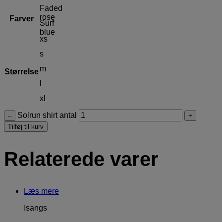
Faded
rose
Farver
Surf
blue
xs
s
m
Størrelse
l
xl
Solrun shirt antal
–
+
Tilføj til kurv
Relaterede varer
Læs mere
Isangs