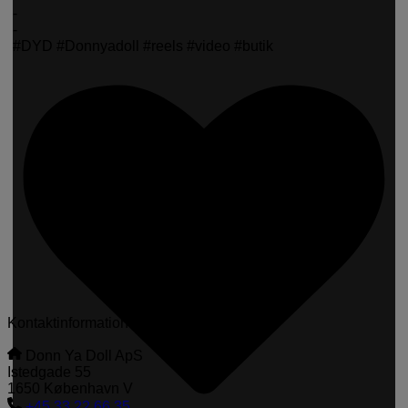
-
-
#DYD #Donnyadoll #reels #video #butik
Kontaktinformation
Donn Ya Doll ApS
Istedgade 55
1650 København V
+45 33 22 66 35