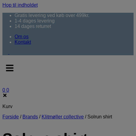
Hop til indholdet
Gratis levering ved køb over 499kr.
1-4 dages levering
14 dages returret
Om os
Kontakt
0
0
Kurv
Forside
/
Brands
/
Klitmøller collective
/
Solrun shirt