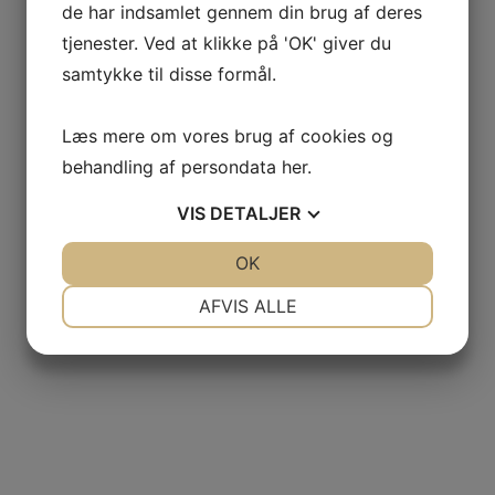
de har indsamlet gennem din brug af deres
tjenester. Ved at klikke på 'OK' giver du
samtykke til disse formål.
Læs mere om vores brug af cookies og
behandling af persondata
her
.
VIS
DETALJER
JA
NEJ
OK
JA
NEJ
NØDVENDIGE
PRÆFERENCER
AFVIS ALLE
JA
NEJ
JA
NEJ
MARKETING
STATISTIK