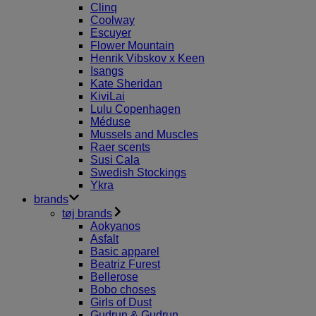
Clinq
Coolway
Escuyer
Flower Mountain
Henrik Vibskov x Keen
Isangs
Kate Sheridan
KiviLai
Lulu Copenhagen
Méduse
Mussels and Muscles
Raer scents
Susi Cala
Swedish Stockings
Ykra
brands
tøj brands
Aokyanos
Asfalt
Basic apparel
Beatriz Furest
Bellerose
Bobo choses
Girls of Dust
Gudrun & Gudrun