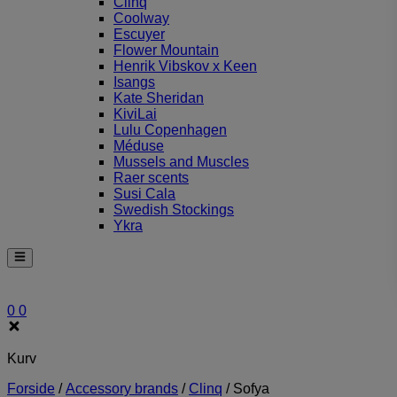
Clinq
Coolway
Escuyer
Flower Mountain
Henrik Vibskov x Keen
Isangs
Kate Sheridan
KiviLai
Lulu Copenhagen
Méduse
Mussels and Muscles
Raer scents
Susi Cala
Swedish Stockings
Ykra
0
0
Kurv
Forside
/
Accessory brands
/
Clinq
/
Sofya