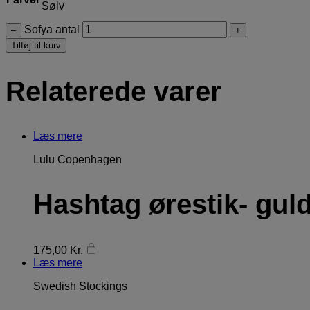
Sølv
Sofya antal
–
+
Tilføj til kurv
Relaterede varer
Læs mere
Lulu Copenhagen
Hashtag ørestik- gul
175,00
Kr.
Læs mere
Swedish Stockings