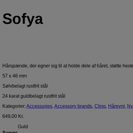
Sofya
Hårspænde, der egner sig til at holde dele af håret, støtte hest
57 x 46 mm
Sølvbelagt rustfrit stål
24 karat guldbelagt rustfrit stål
Kategorier:
Accessories
,
Accessory brands
,
Clinq
,
Hårpynt
,
Ny
649,00
Kr.
Guld
Farver