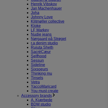
Henrik Vibskov
Jan Machenhauer
Joha
Johnny Love
Klitmøller collective
Kloke
LF Markey
Nudie jeans
Nørgaard på Strøget
r.a denim studio
Rujuta Sheth
SacréCæur
Selfhood
Sessun
Sideline
Sixsoeurs
Thinking mu
Tinsels
Vetra
YaccoMaricard
You must create
Accessory brands
A. Kjærbede
BDM studio