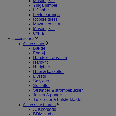
Mason jean
Yinga jumper
Lift t-shirt
Leelo earrings
Robbie dress
Maya taro shirt
Mason jean
Ofelia
accessories
Accessories
Bælter
Fodtøj
Handsker & vanter
Hårpynt
Hudpleje
Huer & kasketter
Livsstil
Smykker
Solbriller
Strømper & strømpebukser
Tasker & punge
Tørklæder & halstørklæder
Accessory brands
A. Kjærbede
BDM studio