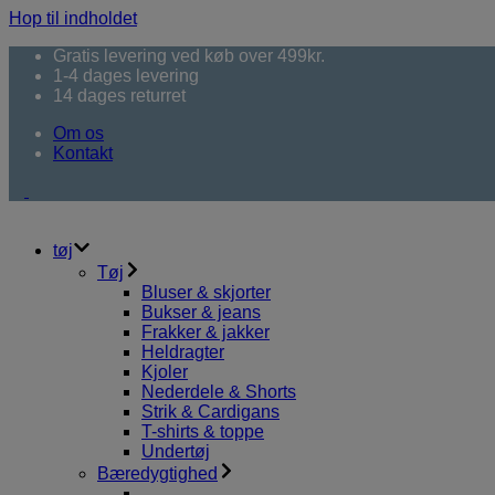
Hop til indholdet
Gratis levering ved køb over 499kr.
1-4 dages levering
14 dages returret
Om os
Kontakt
tøj
Tøj
Bluser & skjorter
Bukser & jeans
Frakker & jakker
Heldragter
Kjoler
Nederdele & Shorts
Strik & Cardigans
T-shirts & toppe
Undertøj
Bæredygtighed