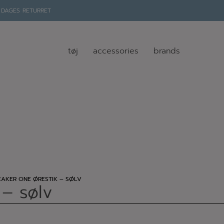
 DAGES RETURRET
tøj
accessories
brands
EAKER ONE ØRESTIK – SØLV
 – sølv