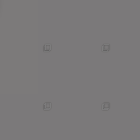
Anne & Tine i modeugen
Vi har opdaget Nye fine
- fineste sager der
...
Brands til DYD - her som
...
16
3
17
2
Håndprintet sæt fra
EXTRA NEDSAT på
@janmachenhauer - skirt
UdsalgsSagerne - kom
nu
...
ind og find
...