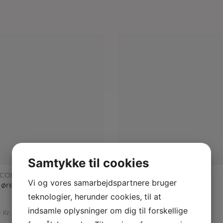
Samtykke til cookies
læs mere
læs mere
 COPENHAGEN
LULU COPENHAGEN
Vi og vores samarbejdspartnere bruger
ørestik – sølv
Uhuu ørestik – sølv
teknologier, herunder cookies, til at
indsamle oplysninger om dig til forskellige
0
Kr.
175,00
Kr.