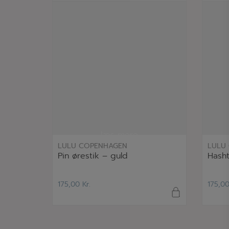
læs mere
LULU COPENHAGEN
LULU
Pin ørestik – guld
Hasht
175,00
Kr.
175,0