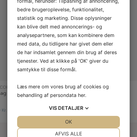
formål, herunder: Tilpasning af annoncering,
bedre brugeroplevelse, funktionalitet,
statistik og marketing. Disse oplysninger
kan blive delt med annoncerings- og
analysepartnere, som kan kombinere dem
med data, du tidligere har givet dem eller
de har indsamlet gennem din brug af deres
tjenester. Ved at klikke på 'OK' giver du
samtykke til disse formål.
læs mere
læs mere
Læs mere om vores brug af cookies og
 COPENHAGEN
ISANGS
ag ørestik – sølv
Mild kropssæbe med
behandling af persondata
her
.
sheasmør
VIS
DETALJER
0
Kr.
56,00
Kr.
JA
NEJ
OK
JA
NEJ
NØDVENDIGE
PRÆFERENCER
AFVIS ALLE