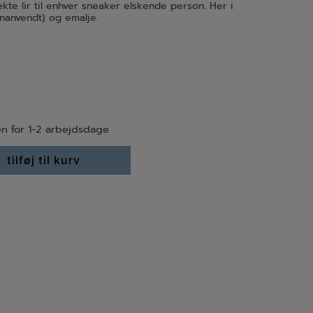
te lir til enhver sneaker elskende person. Her i
nanvendt) og emalje.
n for 1-2 arbejdsdage
tilføj til kurv