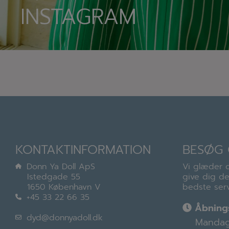
INSTAGRAM
KONTAKTINFORMATION
BESØG 
Donn Ya Doll ApS
Vi glæder o
Istedgade 55
give dig d
1650 København V
bedste serv
+45 33 22 66 35
Åbnings
dyd@donnyadoll.dk
Mandag