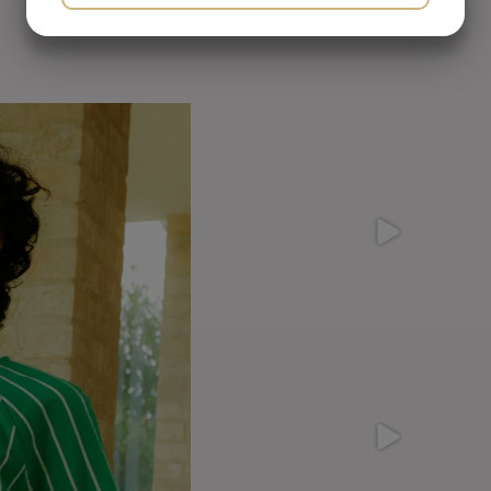
JA
NEJ
JA
NEJ
MARKETING
STATISTIK
@lfmarkey er kommet
med disse Seje Sæt på
Stine -
...
6
2
Det er Modeuge - lige
startet ud
-
-
...