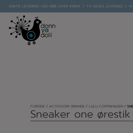
Hop
GRATIS LEVERING VED KØB OVER 499KR.
1-4 DAGES LEVERING
14
til
indholdet
FORSIDE
/
ACCESSORY BRANDS
/
LULU COPENHAGEN
/
SN
Sneaker one ørestik