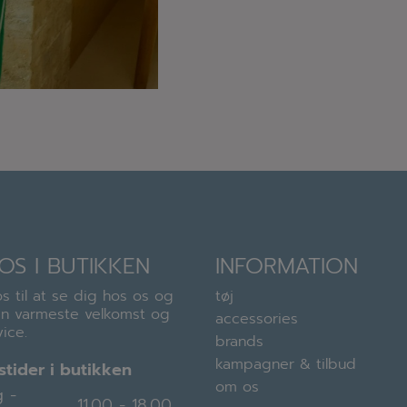
OS I BUTIKKEN
INFORMATION
s til at se dig hos os og
tøj
en varmeste velkomst og
accessories
ice.
brands
kampagner & tilbud
tider i butikken
om os
 -
11.00 - 18.00