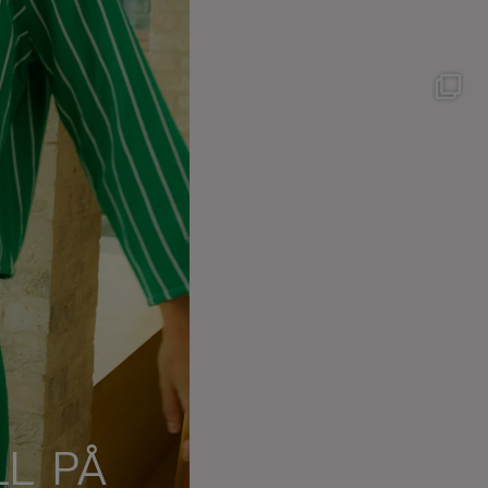
35
2
Blockprint skjorte fra
@janmachenhauer -
...
3
1
L PÅ