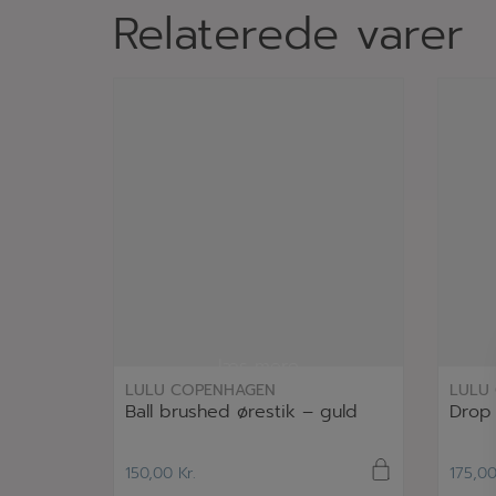
Relaterede varer
læs mere
LULU COPENHAGEN
LULU
Ball brushed ørestik – guld
Drop 
150,00
Kr.
175,0