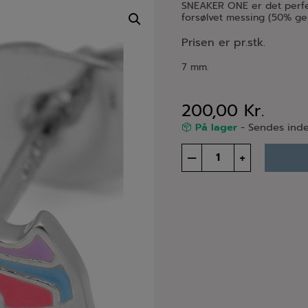
SNEAKER ONE er det perfek
forsølvet messing (50% ge
Prisen er pr.stk.
7 mm.
200,00
Kr.
På lager
- Sendes inde
Sneaker
–
+
one
ørestik
-
sølv
antal