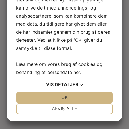
kan blive delt med annoncerings- og
analysepartnere, som kan kombinere dem
med data, du tidligere har givet dem eller
de har indsamlet gennem din brug af deres
tjenester. Ved at klikke på 'OK' giver du
samtykke til disse formål.
Læs mere om vores brug af cookies og
behandling af persondata
her
.
VIS
DETALJER
JA
NEJ
OK
JA
NEJ
NØDVENDIGE
PRÆFERENCER
AFVIS ALLE
JA
NEJ
JA
NEJ
MARKETING
STATISTIK