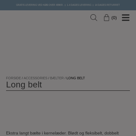
Hop
GRATIS LEVERING VED KØB OVER 499KR.
1-4 DAGES LEVERING
14 DAGES RETURRET
til
indholdet
0
FORSIDE
/
ACCESSORIES
/
BÆLTER
/
LONG BELT
Long belt
Ekstra langt bælte i kernelæder. Blødt og fleksibelt, dobbelt