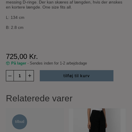
messing D-ringe. Der kan skæres af længden, hvis der ønskes
en kortere længde. One size fits all.
L: 134 cm
B: 2.8 cm
725,00
Kr.
På lager
- Sendes inden for 1-2 arbejdsdage
Long
–
+
tilføj til kurv
belt
antal
Relaterede varer
tilbud
tilbud