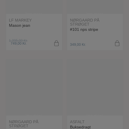
læs mere
læs mere
LF MARKEY
NØRGAARD PÅ
STRØGET
Mason jean
#101 nps stripe
Original
1.395,00
Kr.
Current
price
749,00
Kr.
349,00
Kr.
price
was:
is:
1.395,00 Kr..
749,00 Kr..
læs mere
læs mere
NØRGAARD PÅ
ASFALT
STRØGET
Buksedragt