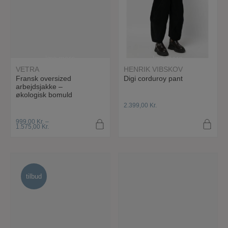
læs mere
læs mere
VETRA
HENRIK VIBSKOV
Fransk oversized
Digi corduroy pant
arbejdsjakke –
økologisk bomuld
2.399,00
Kr.
999,00
Kr.
–
1.575,00
Kr.
tilbud
tilbud