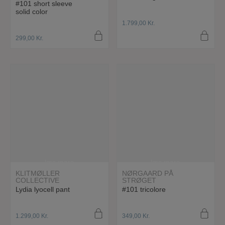
#101 short sleeve
solid color
1.799,00
Kr.
299,00
Kr.
læs mere
læs mere
KLITMØLLER
NØRGAARD PÅ
COLLECTIVE
STRØGET
Lydia lyocell pant
#101 tricolore
1.299,00
Kr.
349,00
Kr.