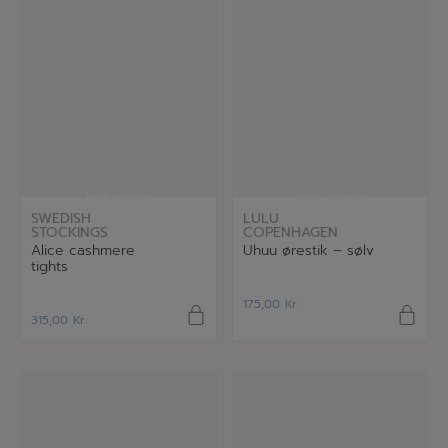
læs mere
læs mere
SWEDISH
LULU
STOCKINGS
COPENHAGEN
Alice cashmere
Uhuu ørestik – sølv
tights
175,00
Kr.
315,00
Kr.