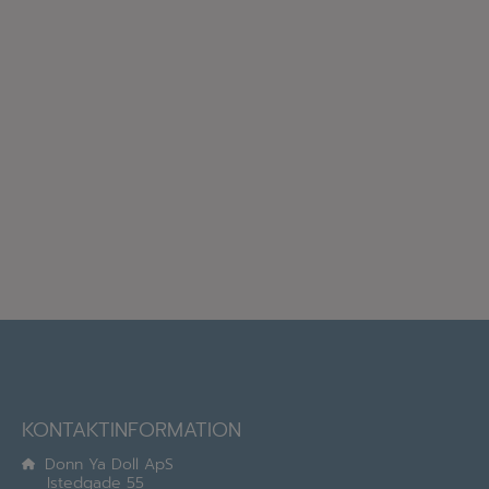
KONTAKTINFORMATION
Donn Ya Doll ApS
Istedgade 55