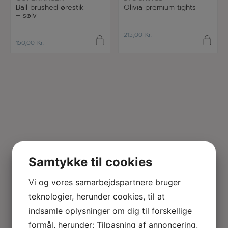
Ball brushed ørestik
Olivia premium tights
– sølv
215,00
Kr.
150,00
Kr.
Samtykke til cookies
Vi og vores samarbejdspartnere bruger
teknologier, herunder cookies, til at
indsamle oplysninger om dig til forskellige
formål, herunder: Tilpasning af annoncering,