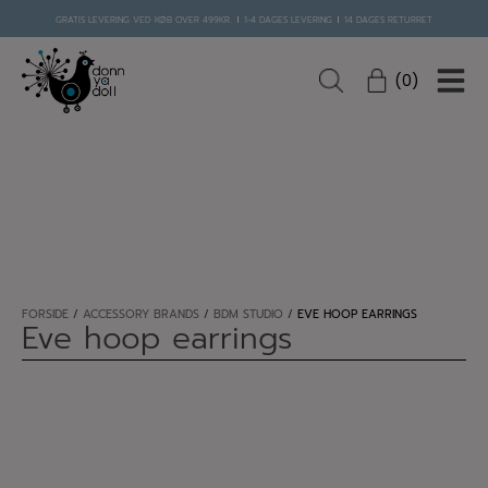
Hop
GRATIS LEVERING VED KØB OVER 499KR.
1-4 DAGES LEVERING
14 DAGES RETURRET
til
indholdet
0
FORSIDE
/
ACCESSORY BRANDS
/
BDM STUDIO
/
EVE HOOP EARRINGS
Eve hoop earrings