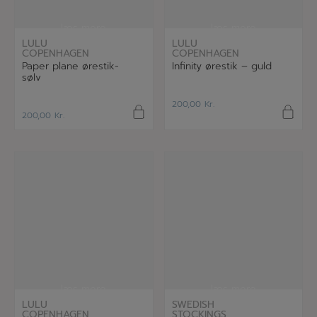
læs mere
læs mere
LULU
LULU
COPENHAGEN
COPENHAGEN
Paper plane ørestik-
Infinity ørestik – guld
sølv
200,00
Kr.
200,00
Kr.
læs mere
læs mere
LULU
SWEDISH
COPENHAGEN
STOCKINGS