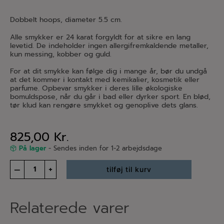
Dobbelt hoops, diameter 5.5 cm.
Alle smykker er 24 karat forgyldt for at sikre en lang
levetid. De indeholder ingen allergifremkaldende metaller,
kun messing, kobber og guld.
For at dit smykke kan følge dig i mange år, bør du undgå
at det kommer i kontakt med kemikalier, kosmetik eller
parfume. Opbevar smykker i deres lille økologiske
bomuldspose, når du går i bad eller dyrker sport. En blød,
tør klud kan rengøre smykket og genoplive dets glans.
825,00
Kr.
På lager
- Sendes inden for 1-2 arbejdsdage
Eve
–
+
tilføj til kurv
hoop
earrings
antal
Relaterede varer