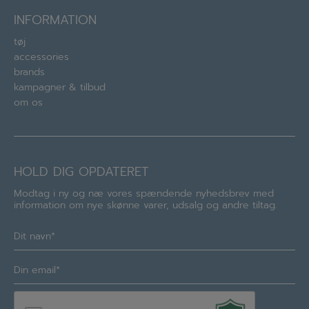
INFORMATION
tøj
accessories
brands
kampagner & tilbud
om os
HOLD DIG OPDATERET
Modtag i ny og næ vores spændende nyhedsbrev med
information om nye skønne varer, udsalg og andre tiltag.
Navn
(Required)
E-
mail
(Required)