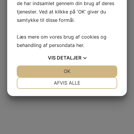
de har indsamlet gennem din brug af deres
tjenester. Ved at klikke på 'OK' giver du
samtykke til disse formål.
Læs mere om vores brug af cookies og
behandling af persondata
her
.
VIS
DETALJER
JA
NEJ
OK
JA
NEJ
NØDVENDIGE
PRÆFERENCER
AFVIS ALLE
JA
NEJ
JA
NEJ
MARKETING
STATISTIK