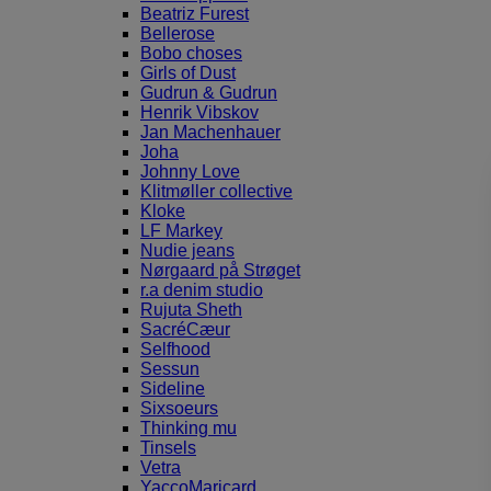
Beatriz Furest
Bellerose
Bobo choses
Girls of Dust
Gudrun & Gudrun
Henrik Vibskov
Jan Machenhauer
Joha
Johnny Love
Klitmøller collective
Kloke
LF Markey
Nudie jeans
Nørgaard på Strøget
r.a denim studio
Rujuta Sheth
SacréCæur
Selfhood
Sessun
Sideline
Sixsoeurs
Thinking mu
Tinsels
Vetra
YaccoMaricard