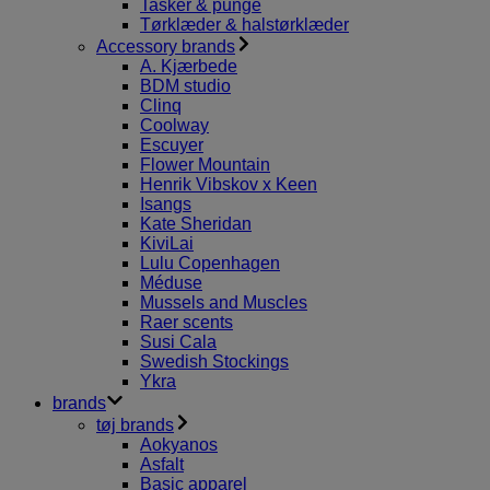
Tasker & punge
Tørklæder & halstørklæder
Accessory brands
A. Kjærbede
BDM studio
Clinq
Coolway
Escuyer
Flower Mountain
Henrik Vibskov x Keen
Isangs
Kate Sheridan
KiviLai
Lulu Copenhagen
Méduse
Mussels and Muscles
Raer scents
Susi Cala
Swedish Stockings
Ykra
brands
tøj brands
Aokyanos
Asfalt
Basic apparel