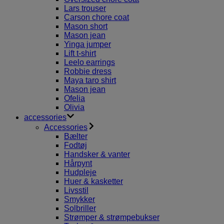
Lars trouser
Carson chore coat
Mason short
Mason jean
Yinga jumper
Lift t-shirt
Leelo earrings
Robbie dress
Maya taro shirt
Mason jean
Ofelia
Olivia
accessories
Accessories
Bælter
Fodtøj
Handsker & vanter
Hårpynt
Hudpleje
Huer & kasketter
Livsstil
Smykker
Solbriller
Strømper & strømpebukser