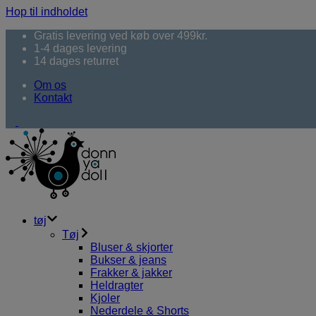
Hop til indholdet
Gratis levering ved køb over 499kr.
1-4 dages levering
14 dages returret
Om os
Kontakt
tøj
Tøj
Bluser & skjorter
Bukser & jeans
Frakker & jakker
Heldragter
Kjoler
Nederdele & Shorts