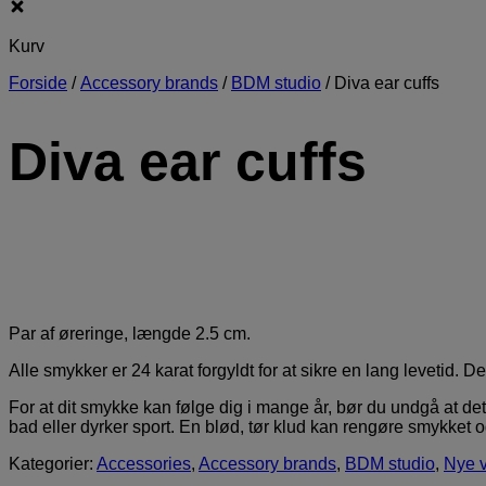
Kurv
Forside
/
Accessory brands
/
BDM studio
/
Diva ear cuffs
Diva ear cuffs
Par af øreringe, længde 2.5 cm.
Alle smykker er 24 karat forgyldt for at sikre en lang levetid.
For at dit smykke kan følge dig i mange år, bør du undgå at de
bad eller dyrker sport. En blød, tør klud kan rengøre smykket 
Kategorier:
Accessories
,
Accessory brands
,
BDM studio
,
Nye v