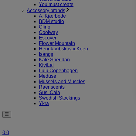
You must create
Accessory brands
A. Kjærbede
BDM studio
Clinq
Coolway
Escuyer
Flower Mountain
Henrik Vibskov x Keen
Isangs
Kate Sheridan
KiviLai
Lulu Copenhagen
Méduse
Mussels and Muscles
Raer scents
Susi Cala
Swedish Stockings
Ykra
0
0