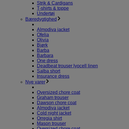
Strik & Cardigans
T-shirts & toppe
Undertøj
Bæredygtighed
Almodiva jacket
Ofelia
Olivia
Bjørk
Barba
Barbara
One dress
Deadbeat trouser lyocell linen
Salba short
Insurance dress
Nye varer
Oversized chore coat
Graham trouser
Dawson chore coat
Almodiva jacket
Cold night jacket
Orregia shirt
Mason trouser
Oversized chore coat