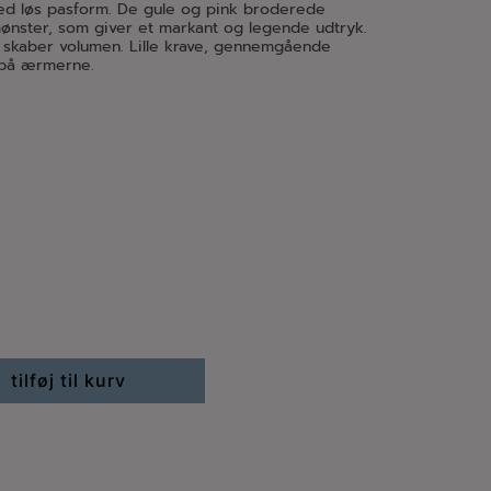
med løs pasform. De gule og pink broderede
mønster, som giver et markant og legende udtryk.
 skaber volumen. Lille krave, gennemgående
 på ærmerne.
tilføj til kurv