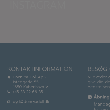
INSTAGRAM
KONTAKTINFORMATION
BESØG 
Donn Ya Doll ApS
Vi glæder o
Istedgade 55
give dig d
1650 København V
bedste serv
+45 33 22 66 35
Åbnings
dyd@donnyadoll.dk
Mandag
fredag: