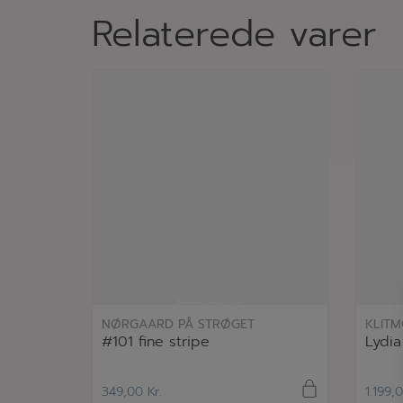
Relaterede varer
læs mere
NØRGAARD PÅ STRØGET
KLITM
#101 fine stripe
Lydia
349,00
Kr.
1.199,