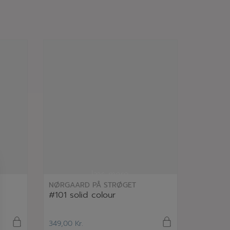
læs mere
NØRGAARD PÅ STRØGET
#101 solid colour
349,00
Kr.