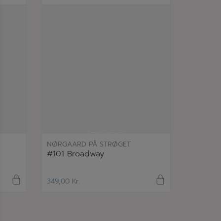
læs mere
NØRGAARD PÅ STRØGET
#101 Broadway
349,00
Kr.