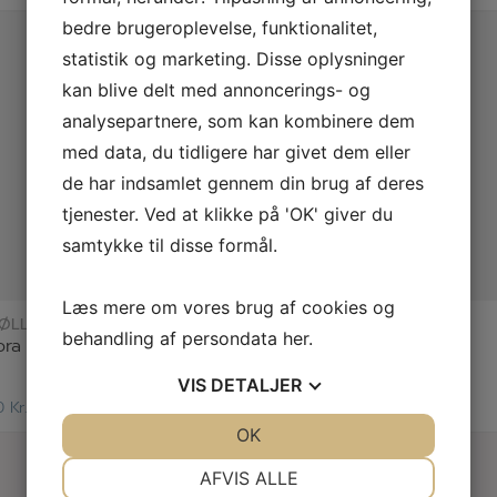
bedre brugeroplevelse, funktionalitet,
statistik og marketing. Disse oplysninger
kan blive delt med annoncerings- og
analysepartnere, som kan kombinere dem
med data, du tidligere har givet dem eller
de har indsamlet gennem din brug af deres
tjenester. Ved at klikke på 'OK' giver du
samtykke til disse formål.
læs mere
læs mere
Læs mere om vores brug af cookies og
ØLLER COLLECTIVE
behandling af persondata
her
.
ra pant
Namsos hemp top
VIS
DETALJER
0
Kr.
349,00
Kr.
JA
NEJ
OK
JA
NEJ
NØDVENDIGE
PRÆFERENCER
AFVIS ALLE