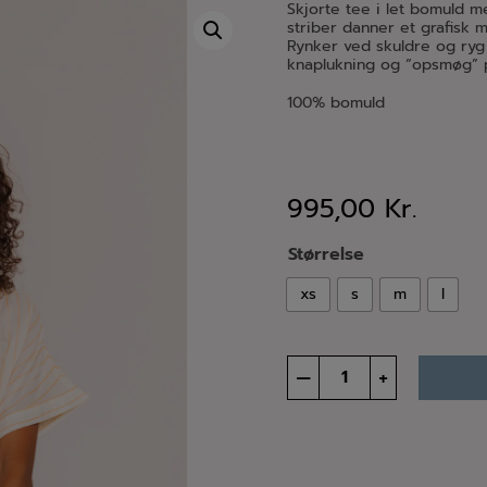
Skjorte tee i let bomuld 
striber danner et grafisk 
Rynker ved skuldre og ryg
knaplukning og “opsmøg”
100% bomuld
995,00
Kr.
Størrelse
xs
s
m
l
Maya
–
+
baïa
shirt
antal