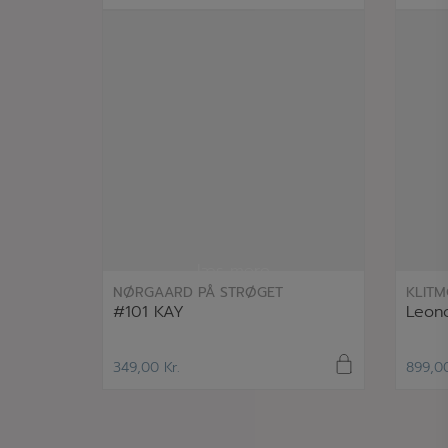
læs mere
NØRGAARD PÅ STRØGET
KLITM
#101 KAY
Leono
349,00
Kr.
899,0