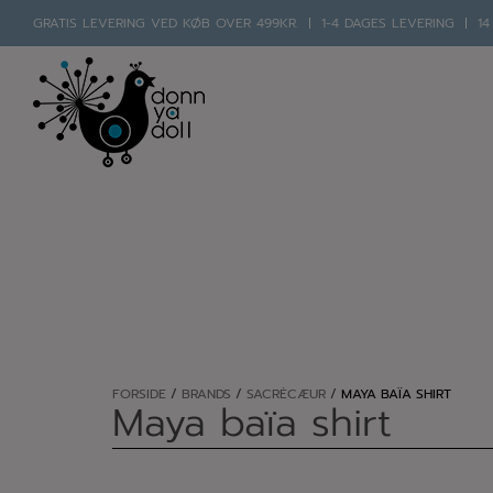
Hop
GRATIS LEVERING VED KØB OVER 499KR.
1-4 DAGES LEVERING
14
til
indholdet
FORSIDE
/
BRANDS
/
SACRÉCÆUR
/
MAYA BAÏA SHIRT
Maya baïa shirt