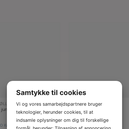
Samtykke til cookies
læs mere
læs mere
ØLLER COLLECTIVE
NØRGAARD PÅ STRØGET
Vi og vores samarbejdspartnere bruger
 jumbo corduroy pant
#101 tricolore
teknologier, herunder cookies, til at
indsamle oplysninger om dig til forskellige
00
Kr.
349,00
Kr.
formål, herunder: Tilpasning af annoncering,