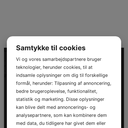
Samtykke til cookies
Det er Modeuge - lige startet ud
Vi og vores samarbejdspartnere bruger
-
-
teknologier, herunder cookies, til at
-
indsamle oplysninger om dig til forskellige
#DYD #Donnyadoll #reels #video #butik
formål, herunder: Tilpasning af annoncering,
bedre brugeroplevelse, funktionalitet,
statistik og marketing. Disse oplysninger
kan blive delt med annoncerings- og
analysepartnere, som kan kombinere dem
med data, du tidligere har givet dem eller