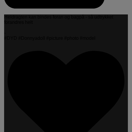
Heldragten kan bindes foran og bagpå - så udtrykket
forandres helt
-
#DYD #Donnyadoll #picture #photo #model