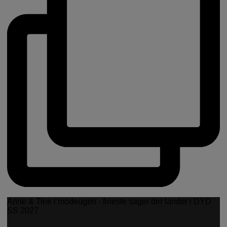
Anne & Tine i modeugen - fineste sager der lander i DYD
SS 2027