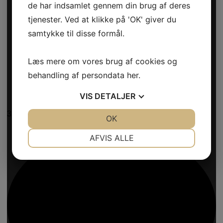
de har indsamlet gennem din brug af deres
tjenester. Ved at klikke på 'OK' giver du
samtykke til disse formål.
Læs mere om vores brug af cookies og
behandling af persondata
her
.
VIS
DETALJER
35
JA
NEJ
OK
JA
NEJ
NØDVENDIGE
PRÆFERENCER
AFVIS ALLE
JA
NEJ
JA
NEJ
MARKETING
STATISTIK