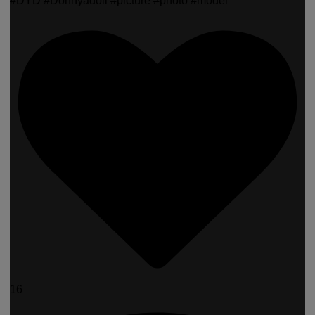
#DYD #Donnyadoll #picture #photo #model
16