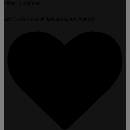
- fåes i 2 nuancer
-
-
#DYD #Donnyadoll #picture #photo #model