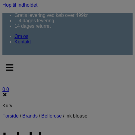
Hop til indholdet
Gratis levering ved køb over 499kr.
1-4 dages levering
14 dages returret
Om os
Kontakt
0
0
Kurv
Forside
/
Brands
/
Bellerose
/
Ink blouse