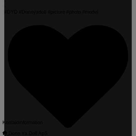
-
-
#DYD #Donnyadoll #picture #photo #model
Kontaktinformation
Donn Ya Doll ApS