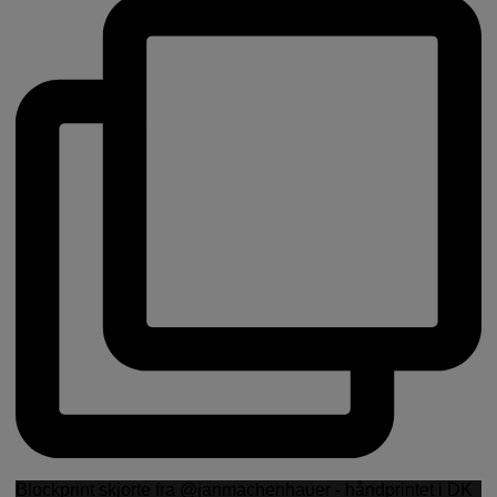
Blockprint skjorte fra @janmachenhauer - håndprintet i DK