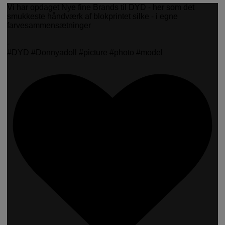
Vi har opdaget Nye fine Brands til DYD - her som det
smukkeste håndværk af blokprintet silke - i egne
farvesammensætninger
-
#DYD #Donnyadoll #picture #photo #model