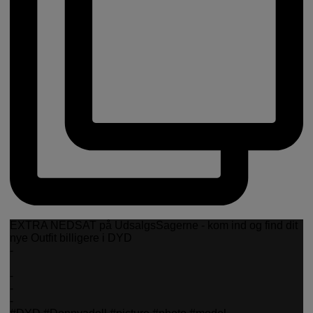
EXTRA NEDSAT på UdsalgsSagerne - kom ind og find dit
nye Outfit billigere i DYD
-
-
-
-