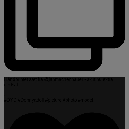
Håndprintet sæt fra @janmachenhauer - skirt nu extra
nedsat
-
#DYD #Donnyadoll #picture #photo #model