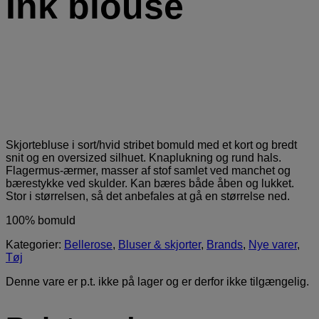
Ink blouse
Skjortebluse i sort/hvid stribet bomuld med et kort og bredt
snit og en oversized silhuet. Knaplukning og rund hals.
Flagermus-ærmer, masser af stof samlet ved manchet og
bærestykke ved skulder. Kan bæres både åben og lukket.
Stor i størrelsen, så det anbefales at gå en størrelse ned.
100% bomuld
Kategorier:
Bellerose
,
Bluser & skjorter
,
Brands
,
Nye varer
,
Tøj
Denne vare er p.t. ikke på lager og er derfor ikke tilgængelig.