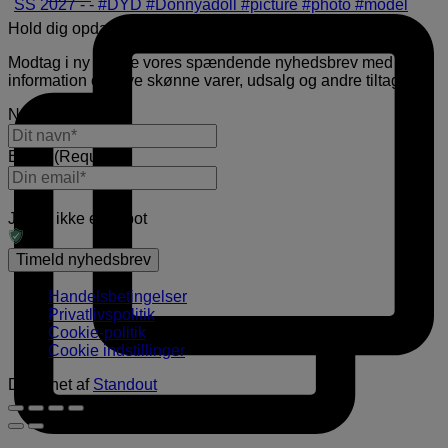
Hold dig opdateret
Modtag i ny og næ vores spændende nyhedsbrev med
information om nye skønne varer, udsalg og andre tiltag.
Navn
(Required)
E-mail
(Required)
Jeg er ikke en robot
Handelsbetingelser
Privatlivspolitik
Cookie-politik
Cookie indstillinger
Designet af
Standout